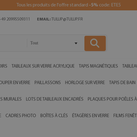
Tous les produits de l'offre standard
-5%
code: ETE5
49 20995509311
EMAIL:
TULUP@TULUP.FR
Tout
OIRS
TABLEAUX SUR VERRE ACRYLIQUE
TAPIS MAGNÉTIQUES
TABLEA
OUPER EN VERRE
PAILLASSONS
HORLOGE SUR VERRE
TAPIS DE BAIN
ES MURALES
LOTS DE TABLEAUX ENCADRÉS
PLAQUES POUR POÊLES À
E
CADRES PHOTO
BOÎTES À CLÉS
ÉTAGÈRES EN VERRE
FILMS FENÊT