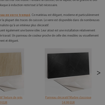
ion du mur soit inutile. Pendant la cuisson, de la vapeur, de la graisse et des
laque à induction reste tout à fait nécessaire.
au en verre trempé
. Ce matériau est élégant, moderne et particulièrement
ver la plupart des traces de cuisson. Le verre est disponible dans de nombreuses
aliste qu’à un intérieur plus décoratif.
uent également une bonne idée. Leur atout est une installation relativement
an de travail. Un panneau de couleur proche de celle des meubles ou visuellement
ent et élégant.
>
if Texture de grès
Panneau décoratif Marbre classique
99 EUR
54.99 EUR