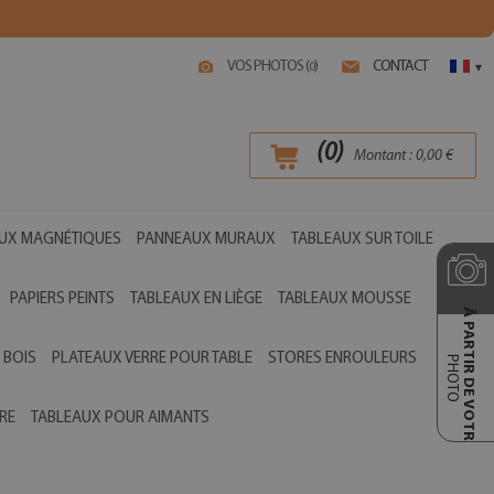
VOS PHOTOS (
)
CONTACT
0
▾
(
0
)
Montant :
0,00
€
UX MAGNÉTIQUES
PANNEAUX MURAUX
TABLEAUX SUR TOILE
PAPIERS PEINTS
TABLEAUX EN LIÈGE
TABLEAUX MOUSSE
Ā PARTIR DE VOTRE
 BOIS
PLATEAUX VERRE POUR TABLE
STORES ENROULEURS
PHOTO
RE
TABLEAUX POUR AIMANTS