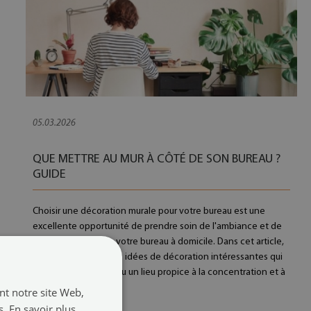
05.03.2026
QUE METTRE AU MUR À CÔTÉ DE SON BUREAU ?
GUIDE
Choisir une décoration murale pour votre bureau est une
excellente opportunité de prendre soin de l'ambiance et de
la fonctionnalité de votre bureau à domicile. Dans cet article,
nous partagerons des idées de décoration intéressantes qui
feront de votre bureau un lieu propice à la concentration et à
la pensée créative.
ant notre site Web,
s.
En savoir plus