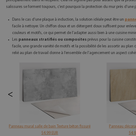
principalement dans le récipient. Cela ne signifie pas pour autant que la protect
salissures se forment toujours, c’est pourquoi la protection du mur près d’une p
Dans le cas d’une plaque à induction, la solution idéale peut être un
panne
facile à nettoyer. Un chiffon doux et un détergent doux suffisent pour enle
couleurs et motifs, ce qui permet de l’adapter aussi bien à une cuisine minim
Les
panneaux stratifiés ou composites
prévus pour la cuisine constit
facile, une grande variété de motifs et la possibilité de les assortir au pl
relié au plan de travail donne à l’ensemble de l’agencement un aspect cohér
<
Panneau mural salle de bain Texture béton fissuré
Panneau décorat
54.99 EUR
54.