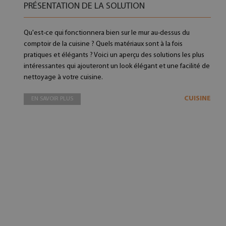
PRÉSENTATION DE LA SOLUTION
Qu'est-ce qui fonctionnera bien sur le mur au-dessus du
comptoir de la cuisine ? Quels matériaux sont à la fois
pratiques et élégants ? Voici un aperçu des solutions les plus
rédences de cuisine en verre Marbre mur de pierre
Crédences de cuisine en verr
intéressantes qui ajouteront un look élégant et une facilité de
139.99 EUR
en bois
nettoyage à votre cuisine.
139.99 EU
CUISINE
EN SAVOIR PLUS