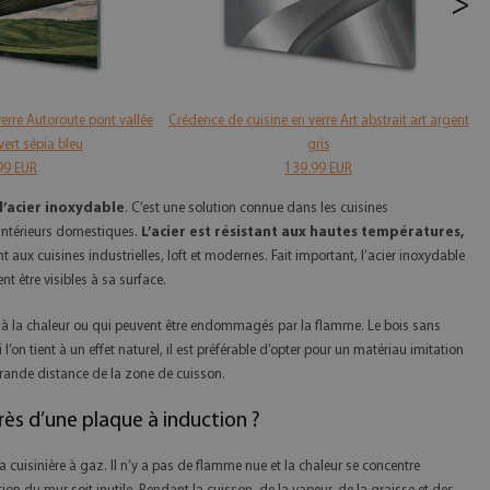
>
erre Autoroute pont vallée
Crédence de cuisine en verre Art abstrait art argent
C
vert sépia bleu
gris
99 EUR
139.99 EUR
l’acier inoxydable
. C’est une solution connue dans les cuisines
 intérieurs domestiques.
L’acier est résistant aux hautes températures,
t aux cuisines industrielles, loft et modernes. Fait important, l’acier inoxydable
nt être visibles à sa surface.
al à la chaleur ou qui peuvent être endommagés par la flamme. Le bois sans
’on tient à un effet naturel, il est préférable d’opter pour un matériau imitation
 grande distance de la zone de cuisson.
s d’une plaque à induction ?
cuisinière à gaz. Il n’y a pas de flamme nue et la chaleur se concentre