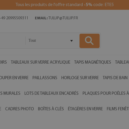
Tous les produits de l'offre standard
-5%
code: ETE5
49 20995509311
EMAIL:
TULUP@TULUP.FR
Tout
OIRS
TABLEAUX SUR VERRE ACRYLIQUE
TAPIS MAGNÉTIQUES
TABLEA
OUPER EN VERRE
PAILLASSONS
HORLOGE SUR VERRE
TAPIS DE BAIN
ES MURALES
LOTS DE TABLEAUX ENCADRÉS
PLAQUES POUR POÊLES À
E
CADRES PHOTO
BOÎTES À CLÉS
ÉTAGÈRES EN VERRE
FILMS FENÊT