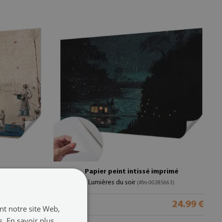
é
Papier peint intissé imprimé
Lumières du soir
00285664)
(#fm-00285663)
24.99 €
24.99 €
taille de:
ant notre site Web,
s.
En savoir plus