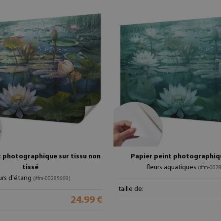
t photographique sur tissu non
Papier peint photographiqu
tissé
fleurs aquatiques
(#fm-002
urs d'étang
(#fm-00285669)
taille de:
24.99 €