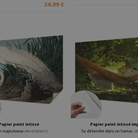
24.99 €
Papier peint intissé
Papier peint intissé im
n majestueux
Se détendre dans un hamac
(#fm-00285657)
(#