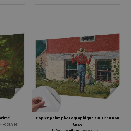
primé
Papier peint photographique sur tissu non
tissé
fm-00285656)