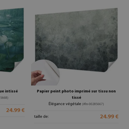
e intissé
Papier peint photo imprimé sur tissu non
tissé
85668)
Élégance végétale
(#fm-00285667)
24.99 €
24.99 €
taille de: