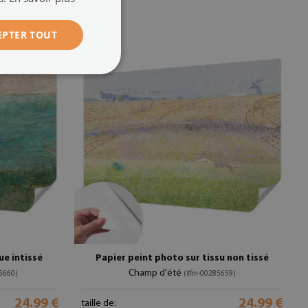
EPTER TOUT
e intissé
Papier peint photo sur tissu non tissé
Champ d'été
5660)
(#fm-00285659)
24.99 €
24.99 €
taille de: