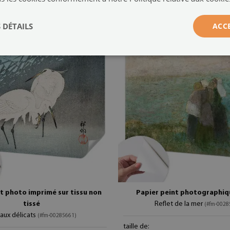
 DÉTAILS
ACC
t photo imprimé sur tissu non
Papier peint photographiqu
tissé
Reflet de la mer
(#fm-0028
aux délicats
(#fm-00285661)
taille de: