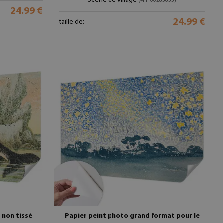
Scène de village
(#fm-00285655)
24.99 €
24.99 €
taille de:
 non tissé
Papier peint photo grand format pour le