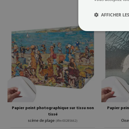
AFFICHER LES
Papier peint photographique sur tissu non
Papier pein
tissé
scène de plage
Oise
(#fm-00285662)