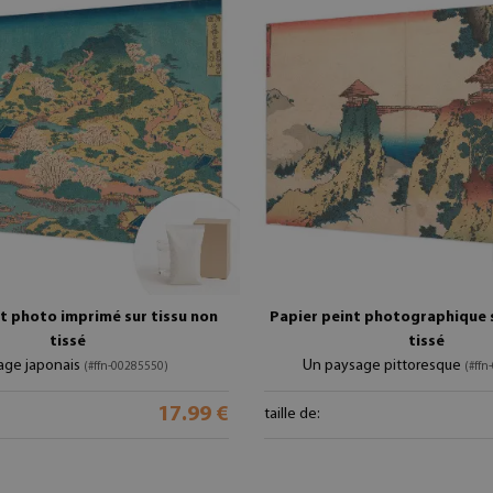
t photo imprimé sur tissu non
Papier peint photographique s
tissé
tissé
age japonais
Un paysage pittoresque
(#ffn-00285550)
(#ffn
17.99 €
taille de: