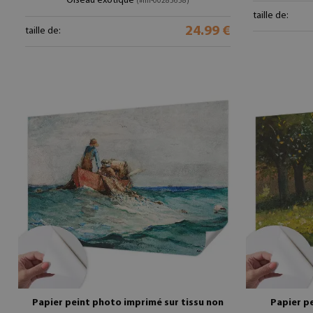
Oiseau exotique
(#fm-00285658)
taille de:
24.99 €
taille de:
Papier peint photo imprimé sur tissu non
Papier p