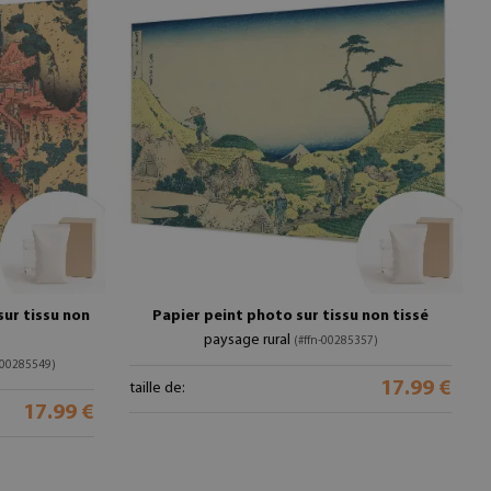
ur tissu non
Papier peint photo sur tissu non tissé
paysage rural
(#ffn-00285357)
-00285549)
17.99 €
taille de:
17.99 €