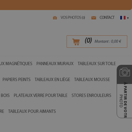
VOS PHOTOS (
)
CONTACT
0
▾
(
0
)
Montant :
0,00
€
UX MAGNÉTIQUES
PANNEAUX MURAUX
TABLEAUX SUR TOILE
PAPIERS PEINTS
TABLEAUX EN LIÈGE
TABLEAUX MOUSSE
Ā PARTIR DE VOTRE
 BOIS
PLATEAUX VERRE POUR TABLE
STORES ENROULEURS
PHOTO
RE
TABLEAUX POUR AIMANTS