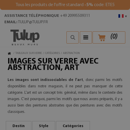
Tous les produits de l'offre standard
-5%
code: ETE5
ASSISTANCE TÉLÉPHONIQUE
+49 20995509311
▾
EMAIL:
TULUP@TULUP.FR
(
0
)
/
TABLEAUX SUR VERRE
/
CATÉGORIES
/
ABSTRACTION
IMAGES SUR VERRE AVEC
ABSTRACTION, ART
Les images sont indissociables de l'art
, donc parmi les motifs
disponibles dans notre magasin, il ne peut pas manquer de cette
catégorie. L'art est un concept très général, même dans le contexte des
images. C'est pourquoi, parmi les motifs que nous avons préparés, il y a
aussi bien des peintures abstraites que des peintures avec des motifs
classiques.
Destin
Style
Catégories