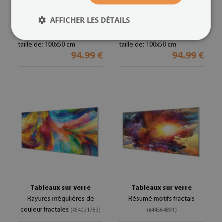
Image sur verre Tableau
Image sur verre Tableau
Abstrait art vert gris noir
Abstrait art rouge
AFFICHER LES DÉTAILS
(#130471661)
(#127063511)
taille de: 100x50 cm
taille de: 100x50 cm
94.99 €
94.99 €
Tableaux sur verre
Tableaux sur verre
Rayures irrégulières de
Résumé motifs fractals
couleur fractales
(#64031783)
(#44564891)