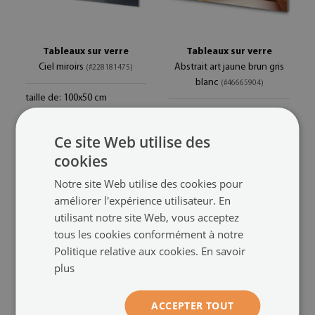
Tableaux sur verre
Tableaux sur verre
Ciel miroirs
Abstrait art jaune brun gris
(#228181475)
blanc
(#46665904)
taille de: 100x50 cm
94.99 €
taille de: 100x50 cm
94.99 €
Ce site Web utilise des
cookies
Notre site Web utilise des cookies pour
améliorer l'expérience utilisateur. En
utilisant notre site Web, vous acceptez
tous les cookies conformément à notre
Politique relative aux cookies.
En savoir
plus
ACCEPTER TOUT