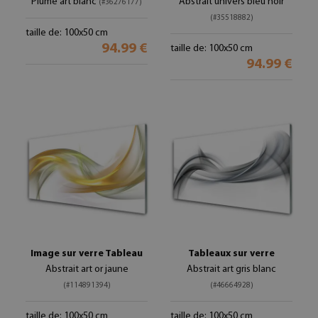
Plume art blanc
Abstrait univers bleu noir
(#36276177)
(#35518882)
taille de: 100x50 cm
94.99 €
taille de: 100x50 cm
94.99 €
Image sur verre Tableau
Tableaux sur verre
Abstrait art or jaune
Abstrait art gris blanc
(#114891394)
(#46664928)
taille de: 100x50 cm
taille de: 100x50 cm