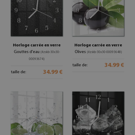
Horloge carrée en verre
Horloge carrée en verre
Gouttes d'eau
Olives
(#zskb-30x30-
(#zskb-30x30-00093648)
00093674)
34.99 €
taille de:
34.99 €
taille de: