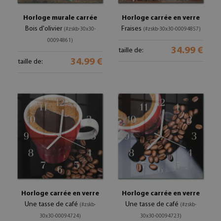
Horloge murale carrée
Horloge carrée en verre
Bois d'olivier
Fraises
(#zskb-30x30-
(#zskb-30x30-00094857)
00094861)
34.99 €
taille de:
34.99 €
taille de:
Horloge carrée en verre
Horloge carrée en verre
Une tasse de café
Une tasse de café
(#zskb-
(#zskb-
30x30-00094724)
30x30-00094723)