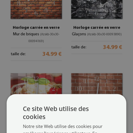
Horloge carrée en verre
Horloge carrée en verre
Mur de briques
Glaçons
(#zskb-30x30-
(#zskb-30x30-00093890)
00094169)
34.99 €
taille de:
34.99 €
taille de:
Ce site Web utilise des
cookies
Notre site Web utilise des cookies pour