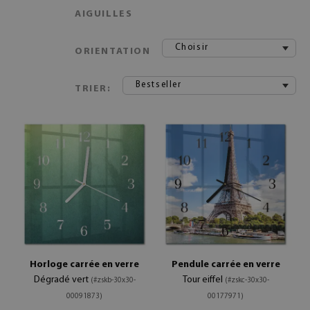
AIGUILLES
Choisir
ORIENTATION
Bestseller
TRIER:
Horloge carrée en verre
Pendule carrée en verre
Dégradé vert
Tour eiffel
(#zskb-30x30-
(#zskc-30x30-
00091873)
00177971)