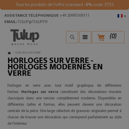
Tous les produits de l'offre standard
-5%
code: ETE5
ASSISTANCE TÉLÉPHONIQUE
+49 20995509311
▾
EMAIL:
TULUP@TULUP.FR
(
0
)
/
HORLOGE SUR VERRE
HORLOGES SUR VERRE -
HORLOGES MODERNES EN
VERRE
Horloges en verre avec tout motif graphique de différentes
formes.
Horloges sur verre
constituent des décorations murales
classiques dans une version complètement moderne. Disponibles en
différentes tailles et formes, elles peuvent devenir une décoration
centrale de la pièce. Une large sélection de gravures originales permet à
chacun de trouver une décoration qui correspond parfaitement au style
de l'intérieur.