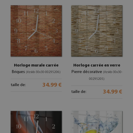
Horloge murale carrée
Horloge carrée en verre
Briques
Pierre décorative
(#zskb-30x30-00295206)
(#zskb-30x30-
00295205)
34.99 €
taille de:
34.99 €
taille de: