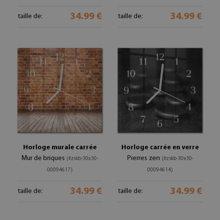
34.99 €
34.99 €
taille de:
taille de:
Horloge murale carrée
Horloge carrée en verre
Mur de briques
Pierres zen
(#zskb-30x30-
(#zskb-30x30-
00094617)
00094614)
34.99 €
34.99 €
taille de:
taille de: