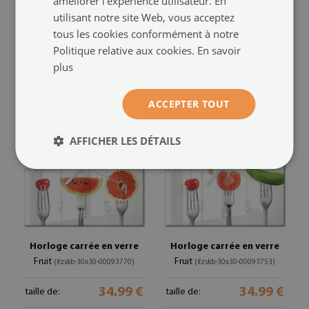
améliorer l'expérience utilisateur. En
Horloge carrée en verre
Horloge murale carrée
utilisant notre site Web, vous acceptez
Fruit
Mur de briques
(#zskb-30x30-00093860)
(#zskb-30x30-
tous les cookies conformément à notre
00093825)
34.99 €
taille de:
Politique relative aux cookies.
En savoir
34.99 €
taille de:
plus
ACCEPTER TOUT
AFFICHER LES DÉTAILS
Horloge carrée en verre
Horloge carrée en verre
Fruit
Fruit
(#zskb-30x30-00093770)
(#zskb-30x30-00093753)
34.99 €
34.99 €
taille de:
taille de: