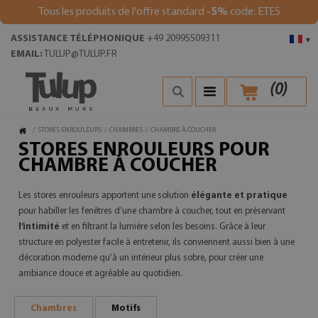
Tous les produits de l'offre standard
-5%
code: ETE5
ASSISTANCE TÉLÉPHONIQUE
+49 20995509311
▾
EMAIL:
TULUP@TULUP.FR
(
0
)
/
STORES ENROULEURS
/
CHAMBRES
/
CHAMBRE À COUCHER
STORES ENROULEURS POUR
CHAMBRE À COUCHER
Les stores enrouleurs apportent une solution
élégante et pratique
pour habiller les fenêtres d’une chambre à coucher, tout en préservant
l’intimité
et en filtrant la lumière selon les besoins. Grâce à leur
structure en polyester facile à entretenir, ils conviennent aussi bien à une
décoration moderne qu’à un intérieur plus sobre, pour créer une
ambiance douce et agréable au quotidien.
Chambres
Motifs