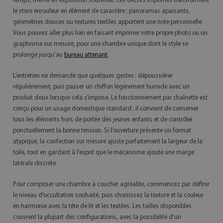
temps, même en exposition soutenue. Les décors imprimés transforment
le store enrouleur en élément de caractère : panoramas apaisants,
géométries douces ou textures textiles apportent une note personnelle.
Vous pouvez aller plus loin en faisant imprimer votre propre photo ou un
graphisme sur mesure, pour une chambre unique dont le style se
prolonge jusqu’au
bureau attenant
.
L’entretien ne demande que quelques gestes : dépoussiérer
régulièrement, puis passer un chiffon légèrement humide avec un
produit doux lorsque cela s’impose. Le fonctionnement par chaînette est
conçu pour un usage domestique standard ; il convient de conserver
tous les éléments hors de portée des jeunes enfants et de contrôler
ponctuellement la bonne tension. Si l’ouverture présente un format
atypique, la confection sur mesure ajuste parfaitement la largeur de la
toile, tout en gardant à l’esprit que le mécanisme ajoute une marge
latérale discrète.
Pour composer une chambre à coucher agréable, commencez par définir
le niveau d’occultation souhaité, puis choisissez la texture et la couleur
en harmonie avec la tête de lit et les textiles. Les tailles disponibles
couvrent la plupart des configurations, avec la possibilité d’un