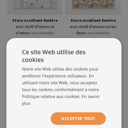
Store occultant fenêtre
Store occultant fenetre
avec motif d’hérons et
avec motif d'oiseaux sur les
d’arbres
fleurs
(#rwz-00030809)
(#rwz-00030787)
taille de: 50x50 cm
taille de: 50x50 cm
Ce site Web utilise des
64.99 €
64.99 €
cookies
Notre site Web utilise des cookies pour
améliorer l'expérience utilisateur. En
utilisant notre site Web, vous acceptez
tous les cookies conformément à notre
Politique relative aux cookies.
En savoir
plus
ACCEPTER TOUT