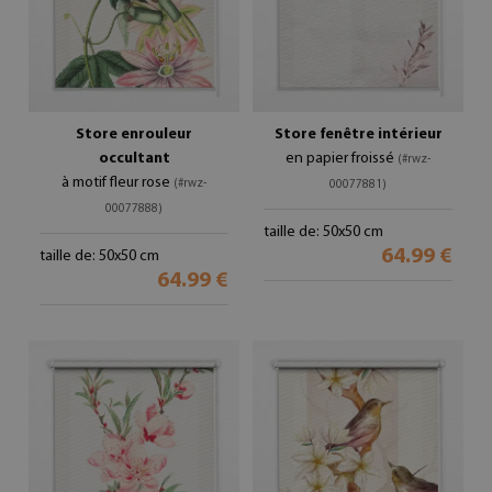
Store enrouleur
Store fenêtre intérieur
occultant
en papier froissé
(#rwz-
à motif fleur rose
(#rwz-
00077881)
00077888)
taille de: 50x50 cm
64.99 €
taille de: 50x50 cm
64.99 €