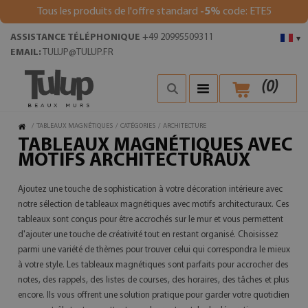
Tous les produits de l'offre standard
-5%
code: ETE5
ASSISTANCE TÉLÉPHONIQUE
+49 20995509311
▾
EMAIL:
TULUP@TULUP.FR
(
0
)
/
TABLEAUX MAGNÉTIQUES
/
CATÉGORIES
/
ARCHITECTURE
TABLEAUX MAGNÉTIQUES AVEC
MOTIFS ARCHITECTURAUX
Ajoutez une touche de sophistication à votre décoration intérieure avec
notre sélection de tableaux magnétiques avec motifs architecturaux. Ces
tableaux sont conçus pour être accrochés sur le mur et vous permettent
d'ajouter une touche de créativité tout en restant organisé. Choisissez
parmi une variété de thèmes pour trouver celui qui correspondra le mieux
à votre style. Les tableaux magnétiques sont parfaits pour accrocher des
notes, des rappels, des listes de courses, des horaires, des tâches et plus
encore. Ils vous offrent une solution pratique pour garder votre quotidien