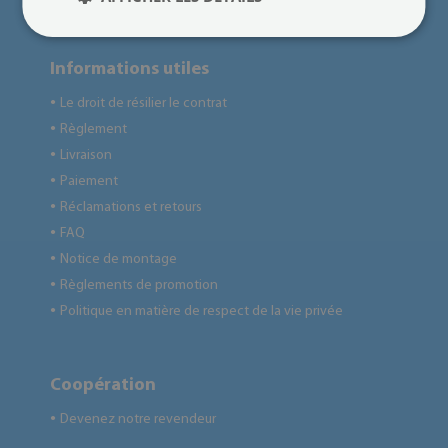
Informations utiles
Le droit de résilier le contrat
●
Règlement
●
Livraison
●
Paiement
●
Réclamations et retours
●
FAQ
●
Notice de montage
●
Règlements de promotion
●
Politique en matière de respect de la vie privée
●
Coopération
Devenez notre revendeur
●