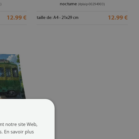
nocturne
)
(#plaip-00294903)
12.99 €
12.99 €
taille de: A4 - 21x29 cm
ant notre site Web,
s.
En savoir plus