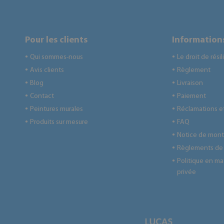
Pour les clients
Informations
Qui sommes-nous
Le droit de résil
●
●
Avis clients
Règlement
●
●
Blog
Livraison
●
●
Contact
Paiement
●
●
Peintures murales
Réclamations et
●
●
Produits sur mesure
FAQ
●
●
Notice de mon
●
Règlements de
●
Politique en ma
●
privée