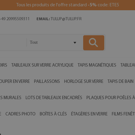
Tous les produits de l'offre standard
-5%
code: ETE5
49 20995509311
EMAIL:
TULUP@TULUP.FR
Tout
OIRS
TABLEAUX SUR VERRE ACRYLIQUE
TAPIS MAGNÉTIQUES
TABLEA
OUPER EN VERRE
PAILLASSONS
HORLOGE SUR VERRE
TAPIS DE BAIN
ES MURALES
LOTS DE TABLEAUX ENCADRÉS
PLAQUES POUR POÊLES À
E
CADRES PHOTO
BOÎTES À CLÉS
ÉTAGÈRES EN VERRE
FILMS FENÊT