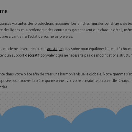
nime
 nuances vibrantes des productions nippones. Les affiches murales bénéficient de te
é des lignes et la profondeur des contrastes garantissent que chaque détail, même le
réservant ainsi l'éclat de vos héros préférés.
ions modernes avec une touche
artistique
plus sobre pour équilibrer l'intensité chroma
stent un support
décoratif
polyvalent qui ne nécessite pas de modifications structu
ante dans votre pièce afin de créer une harmonie visuelle globale. Notre gamme s'é
proposée pour trouver la pièce qui résonne avec votre sensibilité personnelle. Chaq
ondes.