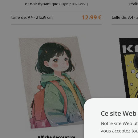
et noir dynamiques
réali
(#plaip-00294951)
12.99 €
taille de: A4 - 21x29 cm
taille de: A4 -
Ce site Web 
Notre site Web uti
vous acceptez tou
Affiche décorative