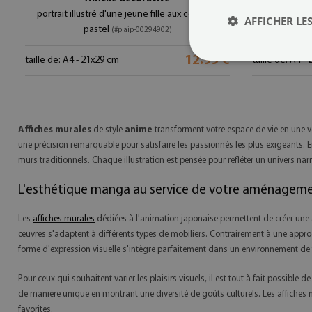
portrait illustré d'une jeune fille aux couleurs
lignes noir
AFFICHER LES
pastel
(#plaip-00294902)
12.99 €
taille de: A4 - 21x29 cm
taille de: A4 -
Affiches murales
de style
anime
transforment votre espace de vie en une v
une précision remarquable pour satisfaire les passionnés les plus exigeant
murs traditionnels. Chaque illustration est pensée pour refléter un univers nar
L'esthétique manga au service de votre aménagemen
Les
affiches murales
dédiées à l'animation japonaise permettent de créer une 
œuvres s'adaptent à différents types de mobiliers. Contrairement à une appro
forme d'expression visuelle s'intègre parfaitement dans un environnement de
Pour ceux qui souhaitent varier les plaisirs visuels, il est tout à fait possible 
de manière unique en montrant une diversité de goûts culturels. Les affiches m
favorites.