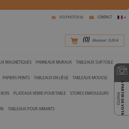
VOS PHOTOS (
)
CONTACT
0
▾
(
0
)
Montant :
0,00
€
UX MAGNÉTIQUES
PANNEAUX MURAUX
TABLEAUX SUR TOILE
PAPIERS PEINTS
TABLEAUX EN LIÈGE
TABLEAUX MOUSSE
Ā PARTIR DE VOTRE
 BOIS
PLATEAUX VERRE POUR TABLE
STORES ENROULEURS
PHOTO
RE
TABLEAUX POUR AIMANTS