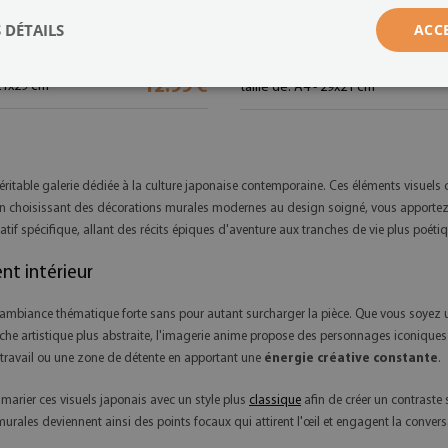
es et accents jaunes style manga
train illustratif dans un paysage 
 DÉTAILS
ACC
(#plaip-00294898)
294929)
12.99 €
 21x29 cm
taille de: A4 - 29x21 cm
éritable galerie dédiée à la culture japonaise contemporaine. Ces éléments visuels
s. En choisissant des décorations murales modernes au design soigné, vous apport
ratif spécifique, allant des récits épiques d'aventure aux tranches de vie plus poéti
t intérieur
ambiance thématique forte sans pour autant surcharger la pièce. Que vous soyez un 
che artistique plus abstraite, l'imagerie anime propose des personnages iconiques 
 travail ou une zone de détente en apportant une
énergie créative constante
.
de marier ces visuels japonais avec un style plus
classique
afin de créer un contraste
urales deviennent ainsi des points focaux qui attirent l'œil et engagent la convers