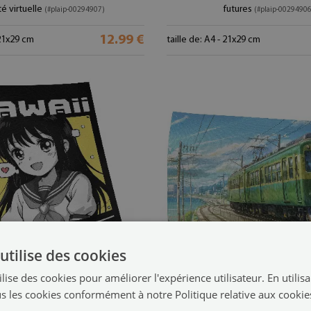
té virtuelle
futures
(#plaip-00294907)
(#plaip-00294906
12.99 €
 21x29 cm
taille de: A4 - 21x29 cm
utilise des cookies
lise des cookies pour améliorer l'expérience utilisateur. En utilis
s les cookies conformément à notre Politique relative aux cookie
Impression sur toile
Affiche