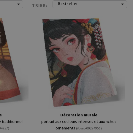
Bestseller
TRIER:
e
Décoration murale
 traditionnel
portrait aux couleurs intenses et aux riches
ornements
294957)
(#plaip-00294956)