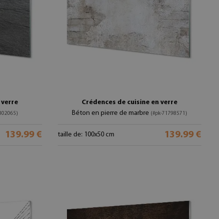
 verre
Crédences de cuisine en verre
Béton en pierre de marbre
802065)
(#pk-71798571)
139.99 €
139.99 €
taille de: 100x50 cm