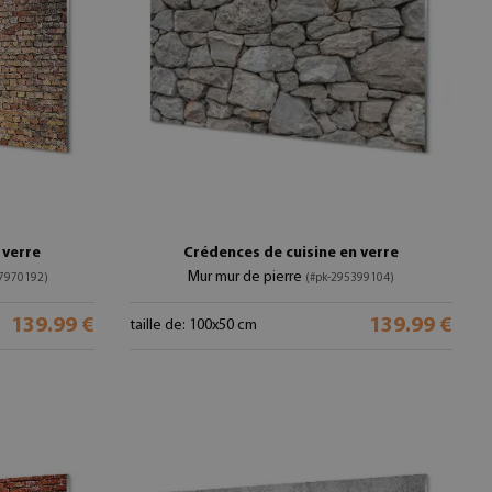
 verre
Crédences de cuisine en verre
Mur mur de pierre
97970192)
(#pk-295399104)
139.99 €
139.99 €
taille de: 100x50 cm