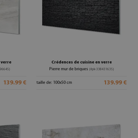
 verre
Crédences de cuisine en verre
Pierre mur de briques
796645)
(#pk-338431635)
139.99 €
139.99 €
taille de: 100x50 cm