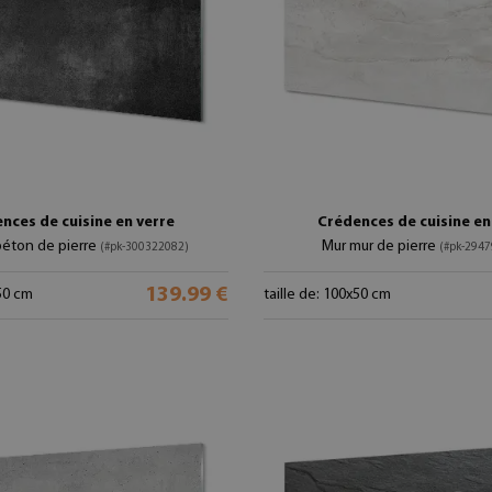
nces de cuisine en verre
Crédences de cuisine en
béton de pierre
Mur mur de pierre
(#pk-300322082)
(#pk-294
139.99 €
x50 cm
taille de: 100x50 cm