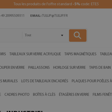
Tous les produits de l'offre standard
-5%
code: ETE5
49 20995509311
EMAIL:
TULUP@TULUP.FR
Tout
OIRS
TABLEAUX SUR VERRE ACRYLIQUE
TAPIS MAGNÉTIQUES
TABLEA
OUPER EN VERRE
PAILLASSONS
HORLOGE SUR VERRE
TAPIS DE BAIN
ES MURALES
LOTS DE TABLEAUX ENCADRÉS
PLAQUES POUR POÊLES À
E
CADRES PHOTO
BOÎTES À CLÉS
ÉTAGÈRES EN VERRE
FILMS FENÊT