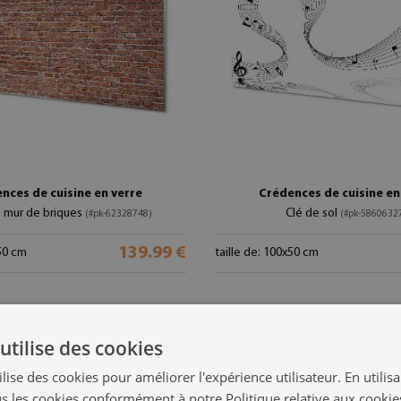
nces de cuisine en verre
Crédences de cuisine en
e mur de briques
Clé de sol
(#pk-62328748)
(#pk-5860632
139.99 €
x50 cm
taille de: 100x50 cm
utilise des cookies
lise des cookies pour améliorer l'expérience utilisateur. En utilis
s les cookies conformément à notre Politique relative aux cookie