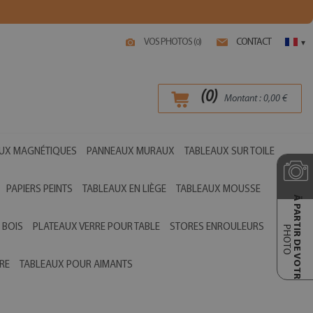
VOS PHOTOS (
)
CONTACT
0
▾
(
0
)
Montant :
0,00
€
UX MAGNÉTIQUES
PANNEAUX MURAUX
TABLEAUX SUR TOILE
PAPIERS PEINTS
TABLEAUX EN LIÈGE
TABLEAUX MOUSSE
Ā PARTIR DE VOTRE
 BOIS
PLATEAUX VERRE POUR TABLE
STORES ENROULEURS
PHOTO
RE
TABLEAUX POUR AIMANTS