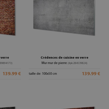
 verre
Crédences de cuisine en verre
Mur mur de pierre
289894173)
(#pk-284539824)
139.99 €
139.99 €
taille de: 100x50 cm