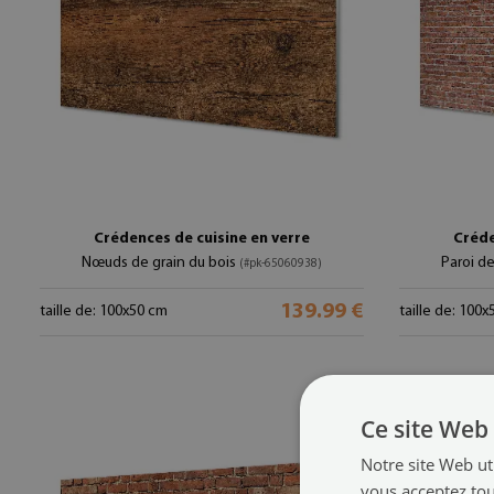
Crédences de cuisine en verre
Créde
Nœuds de grain du bois
Paroi d
(#pk-65060938)
139.99 €
taille de: 100x50 cm
taille de: 100
Ce site Web 
Notre site Web uti
vous acceptez tou