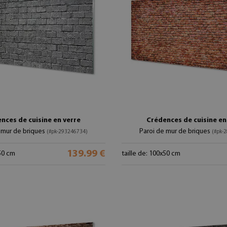
nces de cuisine en verre
Crédences de cuisine en
 mur de briques
Paroi de mur de briques
(#pk-293246734)
(#pk-
139.99 €
x50 cm
taille de: 100x50 cm