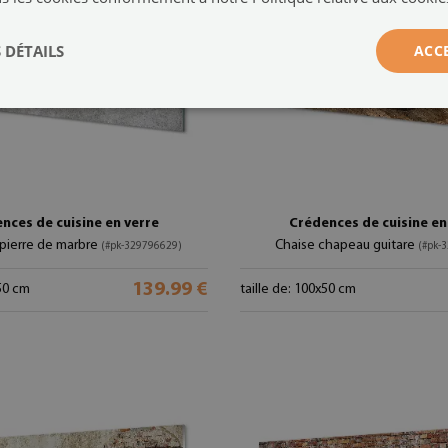
 DÉTAILS
ACC
nces de cuisine en verre
Crédences de cuisine en
pierre de marbre
Chaise chapeau guitare
(#pk-329796629)
(#pk-
139.99 €
x50 cm
taille de: 100x50 cm