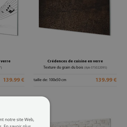
 verre
Crédences de cuisine en verre
Texture du grain du bois
7)
(#pk-375022095)
139.99 €
139.99 €
taille de: 100x50 cm
ant notre site Web,
s.
En savoir plus