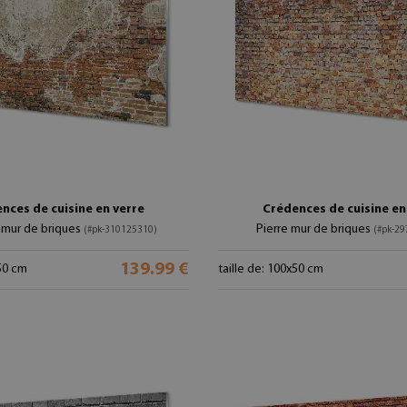
nces de cuisine en verre
Crédences de cuisine en
 mur de briques
Pierre mur de briques
(#pk-310125310)
(#pk-2
139.99 €
x50 cm
taille de: 100x50 cm