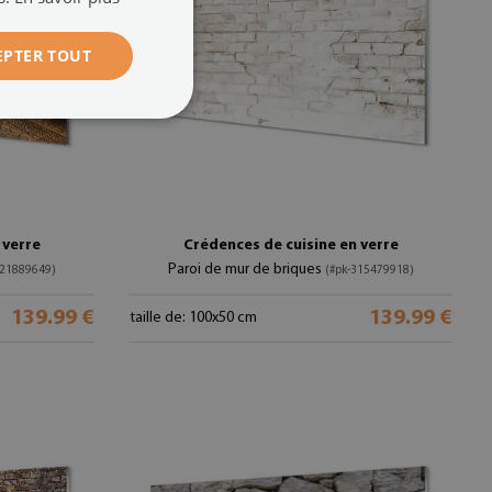
EPTER TOUT
 verre
Crédences de cuisine en verre
Paroi de mur de briques
321889649)
(#pk-315479918)
139.99 €
139.99 €
taille de: 100x50 cm