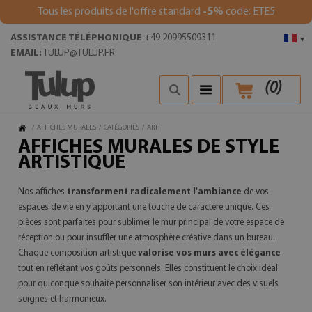
Tous les produits de l'offre standard
-5%
code: ETE5
ASSISTANCE TÉLÉPHONIQUE
+49 20995509311
▾
EMAIL:
TULUP@TULUP.FR
(
0
)
/
AFFICHES MURALES
/
CATÉGORIES
/
ART
AFFICHES MURALES DE STYLE
ARTISTIQUE
Nos affiches
transforment radicalement l'ambiance
de vos
espaces de vie en y apportant une touche de caractère unique. Ces
pièces sont parfaites pour sublimer le mur principal de votre espace de
réception ou pour insuffler une atmosphère créative dans un bureau.
Chaque composition artistique
valorise vos murs avec élégance
tout en reflétant vos goûts personnels. Elles constituent le choix idéal
pour quiconque souhaite personnaliser son intérieur avec des visuels
soignés et harmonieux.