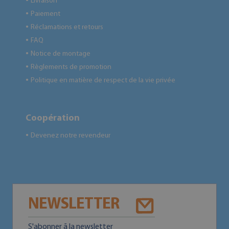
Livraison
●
Paiement
●
Réclamations et retours
●
FAQ
●
Notice de montage
●
Règlements de promotion
●
Politique en matière de respect de la vie privée
●
Coopération
Devenez notre revendeur
●
NEWSLETTER
S'abonner ā la newsletter