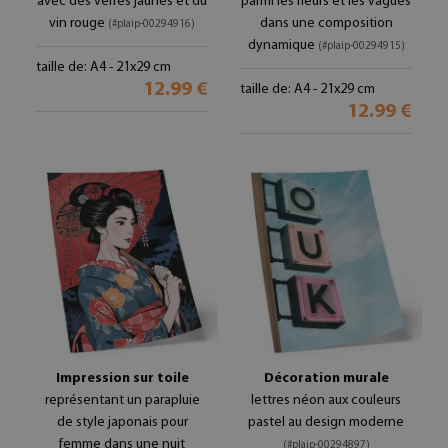
avec des verres jaunes et du
parmi les fleurs et les vagues
vin rouge
dans une composition
(#plaip-00294916)
dynamique
(#plaip-00294915)
taille de: A4 - 21x29 cm
12.99 €
taille de: A4 - 21x29 cm
12.99 €
Impression sur toile
Décoration murale
représentant un parapluie
lettres néon aux couleurs
de style japonais pour
pastel au design moderne
femme dans une nuit
(#plaip-00294897)