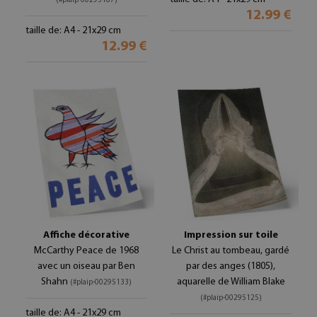
(#plaip-00295187)
12.99 €
taille de: A4 - 21x29 cm
12.99 €
Affiche décorative
Impression sur toile
McCarthy Peace de 1968
Le Christ au tombeau, gardé
avec un oiseau par Ben
par des anges (1805),
Shahn
aquarelle de William Blake
(#plaip-00295133)
(#plaip-00295125)
taille de: A4 - 21x29 cm