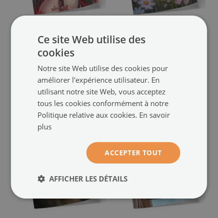
Impression sur toile
Décoration murale
Ce site Web utilise des
beauté et élégance d'un
représentant un dragon bleu
anime aux tons rouge et noir
fantaisie au milieu des fleurs
cookies
dynamiques
(#plaip-00294951)
(#plaip-00294950)
Notre site Web utilise des cookies pour
améliorer l'expérience utilisateur. En
taille de: A4 - 21x29 cm
taille de: A4 - 21x29 cm
utilisant notre site Web, vous acceptez
12.99 €
12.99 €
tous les cookies conformément à notre
Politique relative aux cookies.
En savoir
plus
ACCEPTER TOUT
AFFICHER LES DÉTAILS