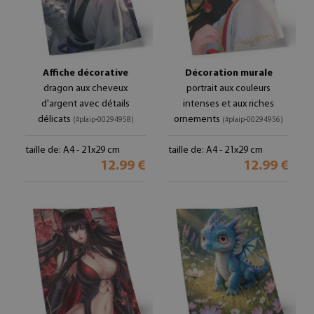
Affiche décorative
Décoration murale
dragon aux cheveux
portrait aux couleurs
d'argent avec détails
intenses et aux riches
délicats
ornements
(#plaip-00294958)
(#plaip-00294956)
taille de: A4 - 21x29 cm
taille de: A4 - 21x29 cm
12.99 €
12.99 €