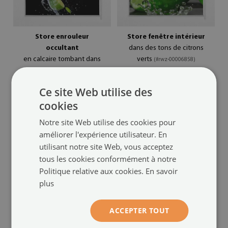
Store enrouleur
Store fenêtre intérieur
occultant
dans des tons de citrons
en calcaire tombant dans
verts
(#rwz-00006858)
l'eau
(#rwz-00006913)
taille de: 50x50 cm
Ce site Web utilise des
64.99 €
taille de: 50x50 cm
cookies
64.99 €
Notre site Web utilise des cookies pour
améliorer l'expérience utilisateur. En
utilisant notre site Web, vous acceptez
tous les cookies conformément à notre
Politique relative aux cookies.
En savoir
plus
ACCEPTER TOUT