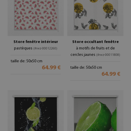
Store fenêtre intérieur
Store occultant fenêtre
pastèques
à motifs de fruits et de
(#rwz-00012260)
cercles jaunes
(#rwz-00011808)
taille de: 50x50 cm
64.99 €
taille de: 50x50 cm
64.99 €