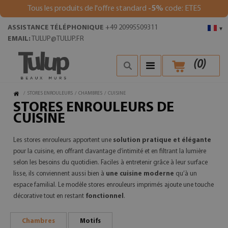
Tous les produits de l'offre standard
-5%
code: ETE5
ASSISTANCE TÉLÉPHONIQUE
+49 20995509311
▾
EMAIL:
TULUP@TULUP.FR
(
0
)
/
STORES ENROULEURS
/
CHAMBRES
/
CUISINE
STORES ENROULEURS DE
CUISINE
Les stores enrouleurs apportent une
solution pratique et élégante
pour la cuisine, en offrant davantage d’intimité et en filtrant la lumière
selon les besoins du quotidien. Faciles à entretenir grâce à leur surface
lisse, ils conviennent aussi bien à
une cuisine moderne
qu’à un
espace familial. Le modèle stores enrouleurs imprimés ajoute une touche
décorative tout en restant
fonctionnel
.
Chambres
Motifs