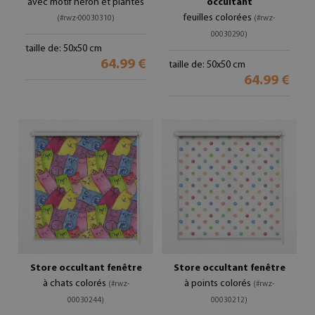
avec motif héron et plantes
occultant
feuilles colorées
(#rwz-00030310)
(#rwz-
00030290)
taille de: 50x50 cm
64.99 €
taille de: 50x50 cm
64.99 €
Store occultant fenêtre
Store occultant fenêtre
à chats colorés
à points colorés
(#rwz-
(#rwz-
00030244)
00030212)