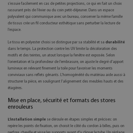
s’essuie facilement en cas de petites projections, ce qui en fait un choix
rassurant près de l’évier ou du coin petit-déjeuner. Dans un espace
polyvalent qui communique avec un bureau, conserver la même famille
de tissus crée un fil conducteur esthétique sans perturber la lecture de
l’espace.
Le tissu en polyester choisi se distingue par sa stabilité et sa
durabilité
dans le temps. La protection contre les UV limite la décoloration des
motifs et des teintes, un atout lorsque la fenêtre est exposée. Selon
l’orientation et la profondeur de l’embrasure, on ajuste le degré d’apport
lumineux en relevant finement la toile pour favoriser les moments
conviviaux sans reflets gênants. L’homogénéité du matériau aide aussi à
structurer la pièce, en soulignant l’alignement des meubles hauts et des
étagères.
Mise en place, sécurité et formats des stores
enrouleurs
L’installation simple
se déroule en étapes simples et précises: on
repère les points de fixation, on choisit le côté du cordon à billes, puis on
perfore, cheville et visse les supports avant d’y clipser le tube. Un réglage