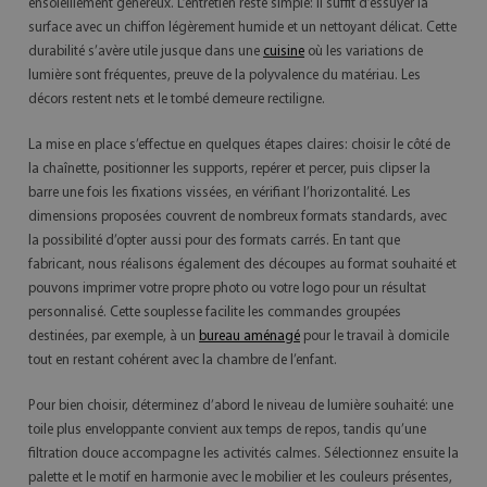
ensoleillement généreux. L’entretien reste simple: il suffit d’essuyer la
surface avec un chiffon légèrement humide et un nettoyant délicat. Cette
durabilité s’avère utile jusque dans une
cuisine
où les variations de
lumière sont fréquentes, preuve de la polyvalence du matériau. Les
décors restent nets et le tombé demeure rectiligne.
La mise en place s’effectue en quelques étapes claires: choisir le côté de
la chaînette, positionner les supports, repérer et percer, puis clipser la
barre une fois les fixations vissées, en vérifiant l’horizontalité. Les
dimensions proposées couvrent de nombreux formats standards, avec
la possibilité d’opter aussi pour des formats carrés. En tant que
fabricant, nous réalisons également des découpes au format souhaité et
pouvons imprimer votre propre photo ou votre logo pour un résultat
personnalisé. Cette souplesse facilite les commandes groupées
destinées, par exemple, à un
bureau aménagé
pour le travail à domicile
tout en restant cohérent avec la chambre de l’enfant.
Pour bien choisir, déterminez d’abord le niveau de lumière souhaité: une
toile plus enveloppante convient aux temps de repos, tandis qu’une
filtration douce accompagne les activités calmes. Sélectionnez ensuite la
palette et le motif en harmonie avec le mobilier et les couleurs présentes,