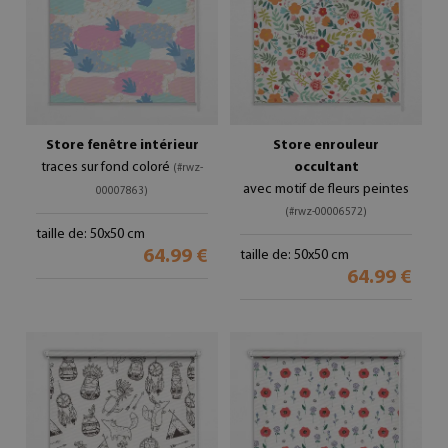
Store fenêtre intérieur
Store enrouleur
traces sur fond coloré
occultant
(#rwz-
avec motif de fleurs peintes
00007863)
(#rwz-00006572)
taille de: 50x50 cm
64.99 €
taille de: 50x50 cm
64.99 €