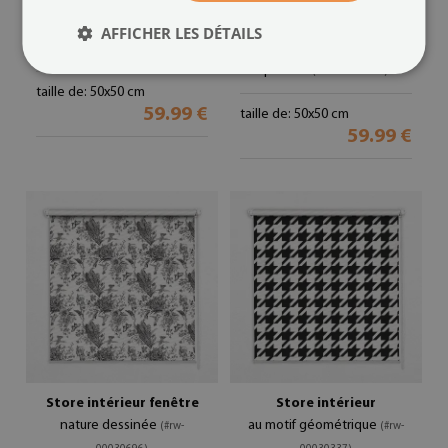
Store intérieur fenêtre
Store intérieur fenêtre
AFFICHER LES DÉTAILS
fleurs
avec flamants roses sur les
(#rw-00030744)
plantes
(#rw-00030724)
taille de: 50x50 cm
59.99 €
taille de: 50x50 cm
59.99 €
Store intérieur fenêtre
Store intérieur
nature dessinée
au motif géométrique
(#rw-
(#rw-