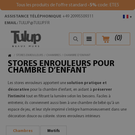
Tous les produits de l'offre standard
-5%
code: ETE5
ASSISTANCE TÉLÉPHONIQUE
+49 20995509311
▾
EMAIL:
TULUP@TULUP.FR
(
0
)
/
STORES ENROULEURS
/
CHAMBRES
/
CHAMBRE D'ENFANT
STORES ENROULEURS POUR
CHAMBRE D’ENFANT
Les stores enrouleurs apportent une
solution pratique et
décorative
pour la chambre d’enfant, en aidant à
préserver
l’intimité
tout en filtrant la lumière selon les besoins. Faciles à
entretenir, ils conviennent aussi bien à une chambre de bébé qu’à un
espace de jeu, et leur style imprimé s’intègre harmonieusement dans une
décoration douce ou colorée. stores enrouleurs intérieurs
Chambres
Motifs