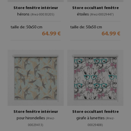
Store fenêtre intérieur
Store occultant fenêtre
hérons
étoiles
(#rwz-00030205)
(#rwz-00029447)
taille de: 50x50 cm
taille de: 50x50 cm
64.99 €
64.99 €
Store fenêtre intérieur
Store occultant fenêtre
pour hirondelles
girafe à lunettes
(#rwz-
(#rwz-
00029413)
00029408)