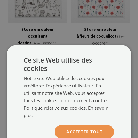
Store enrouleur
Store enrouleur
occultant
à fleurs de coquelicot
(#rw-
dessins
(#rwz-00006167)
00033164)
taille de: 50x50 cm
taille de: 50x50 cm
Ce site Web utilise des
64.99 €
59.99 €
cookies
Notre site Web utilise des cookies pour
améliorer l'expérience utilisateur. En
utilisant notre site Web, vous acceptez
tous les cookies conformément à notre
Politique relative aux cookies.
En savoir
plus
ACCEPTER TOUT