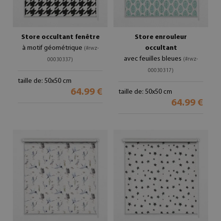
Store occultant fenêtre
Store enrouleur
à motif géométrique
occultant
(#rwz-
avec feuilles bleues
(#rwz-
00030337)
00030317)
taille de: 50x50 cm
64.99 €
taille de: 50x50 cm
64.99 €