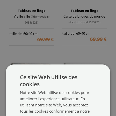
Tableau en liège
Tableau en liège
Vieille ville
Carte de briques du monde
(#tkork-poziom-
(#tkork-poziom-95555721)
96836225)
taille de: 60x40 cm
taille de: 60x40 cm
69.99 €
69.99 €
Ce site Web utilise des
cookies
Notre site Web utilise des cookies pour
améliorer l'expérience utilisateur. En
utilisant notre site Web, vous acceptez
Tableau en liège
Tableau en liège
tous les cookies conformément à notre
Paysage d'afrique
Carte des lettres colorées
(#tkork-