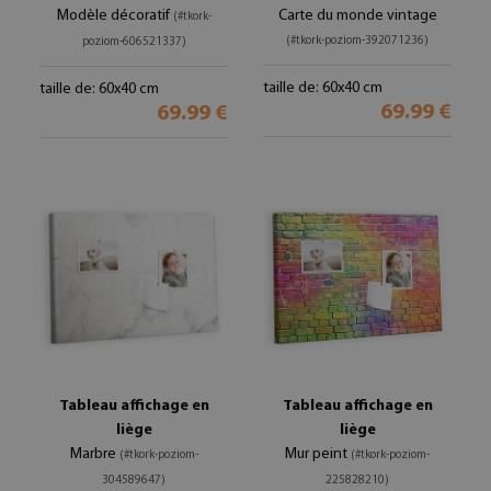
Modèle décoratif
Carte du monde vintage
(#tkork-
(#tkork-poziom-392071236)
poziom-606521337)
taille de: 60x40 cm
taille de: 60x40 cm
69.99 €
69.99 €
Tableau affichage en
Tableau affichage en
liège
liège
Marbre
Mur peint
(#tkork-poziom-
(#tkork-poziom-
304589647)
225828210)