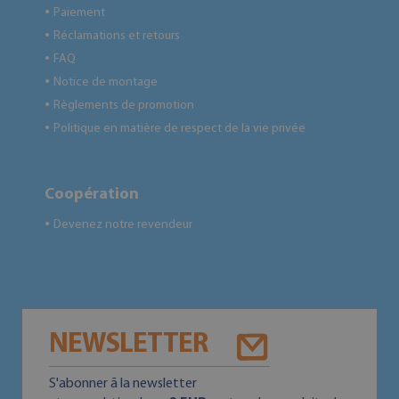
Paiement
●
Réclamations et retours
●
FAQ
●
Notice de montage
●
Règlements de promotion
●
Politique en matière de respect de la vie privée
●
Coopération
Devenez notre revendeur
●
NEWSLETTER
S'abonner ā la newsletter