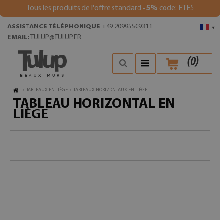
Tous les produits de l'offre standard
-5%
code: ETE5
ASSISTANCE TÉLÉPHONIQUE
+49 20995509311
▾
EMAIL:
TULUP@TULUP.FR
(
0
)
/
TABLEAUX EN LIÈGE
/
TABLEAUX HORIZONTAUX EN LIÈGE
TABLEAU HORIZONTAL EN
LIÈGE