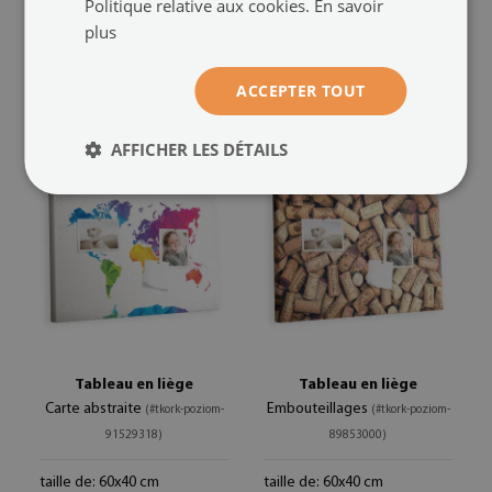
Politique relative aux cookies.
En savoir
(#tkork-poziom-91828041)
poziom-93941230)
plus
taille de: 60x40 cm
taille de: 60x40 cm
ACCEPTER TOUT
69.99 €
69.99 €
AFFICHER LES DÉTAILS
Tableau en liège
Tableau en liège
Carte abstraite
Embouteillages
(#tkork-poziom-
(#tkork-poziom-
91529318)
89853000)
taille de: 60x40 cm
taille de: 60x40 cm