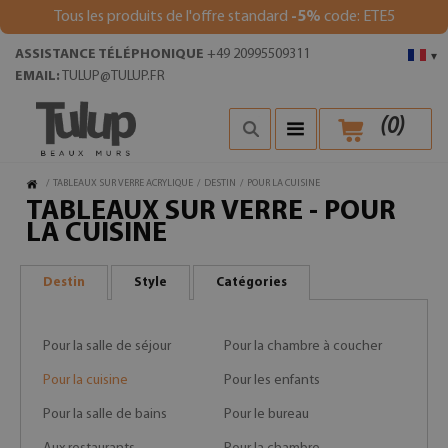
Tous les produits de l'offre standard
-5%
code: ETE5
ASSISTANCE TÉLÉPHONIQUE
+49 20995509311
▾
EMAIL:
TULUP@TULUP.FR
(
0
)
/
TABLEAUX SUR VERRE ACRYLIQUE
/
DESTIN
/
POUR LA CUISINE
TABLEAUX SUR VERRE - POUR
LA CUISINE
Destin
Style
Catégories
Pour la salle de séjour
Pour la chambre à coucher
Pour la cuisine
Pour les enfants
Pour la salle de bains
Pour le bureau