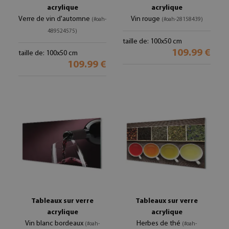
acrylique
acrylique
Verre de vin d'automne
Vin rouge
(#oah-
(#oah-28158439)
489524575)
taille de: 100x50 cm
109.99 €
taille de: 100x50 cm
109.99 €
Tableaux sur verre
Tableaux sur verre
acrylique
acrylique
Vin blanc bordeaux
Herbes de thé
(#oah-
(#oah-