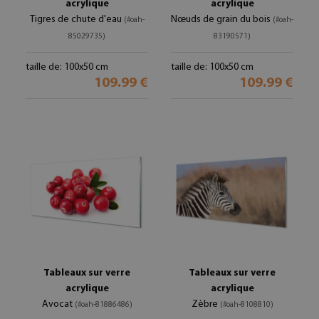
acrylique
acrylique
Tigres de chute d'eau
Nœuds de grain du bois
(#oah-
(#oah-
85029735)
83190571)
taille de: 100x50 cm
taille de: 100x50 cm
109.99 €
109.99 €
Tableaux sur verre
Tableaux sur verre
acrylique
acrylique
Avocat
Zèbre
(#oah-81886486)
(#oah-8108810)