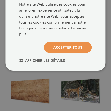
Notre site Web utilise des cookies pour
améliorer l'expérience utilisateur. En
utilisant notre site Web, vous acceptez
Tableaux sur verre
Tableaux sur verre
tous les cookies conformément à notre
acrylique
acrylique
Politique relative aux cookies.
En savoir
Coucher du soleil montagne
Mur de briques en pierre
plus
(#oah-93364502)
(#oah-91380859)
ACCEPTER TOUT
taille de: 100x50 cm
taille de: 100x50 cm
109.99 €
109.99 €
AFFICHER LES DÉTAILS