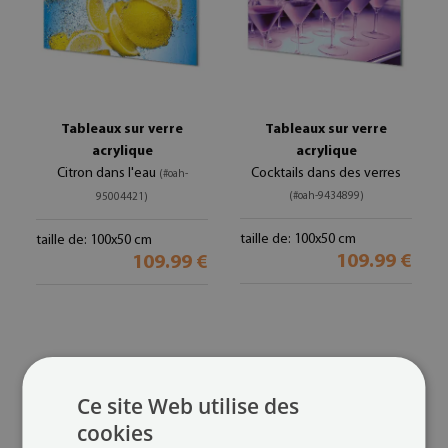
Tableaux sur verre
Tableaux sur verre
acrylique
acrylique
Citron dans l'eau
Cocktails dans des verres
(#oah-
(#oah-9434899)
95004421)
taille de: 100x50 cm
taille de: 100x50 cm
109.99 €
109.99 €
Ce site Web utilise des
cookies