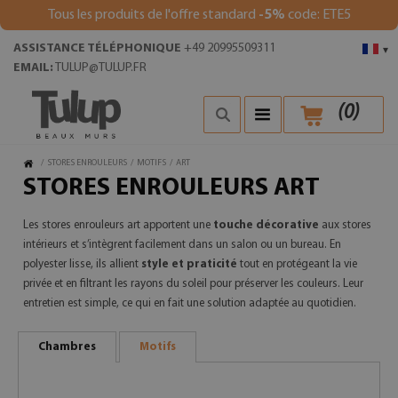
Tous les produits de l'offre standard
-5%
code: ETE5
ASSISTANCE TÉLÉPHONIQUE
+49 20995509311
▾
EMAIL:
TULUP@TULUP.FR
(
0
)
/
STORES ENROULEURS
/
MOTIFS
/
ART
STORES ENROULEURS ART
Les stores enrouleurs art apportent une
touche décorative
aux stores
intérieurs et s’intègrent facilement dans un salon ou un bureau. En
polyester lisse, ils allient
style et praticité
tout en protégeant la vie
privée et en filtrant les rayons du soleil pour préserver les couleurs. Leur
entretien est simple, ce qui en fait une solution adaptée au quotidien.
Chambres
Motifs