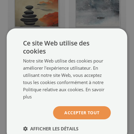
Store intérieur fenêtre
Store enrouleur
Ce site Web utilise des
montagne
avec motif de montagnes
(#rw-00077807)
cookies
peintes
(#rw-00077783)
taille de: 50x50 cm
Notre site Web utilise des cookies pour
59.99 €
taille de: 50x50 cm
améliorer l'expérience utilisateur. En
59.99 €
utilisant notre site Web, vous acceptez
tous les cookies conformément à notre
Politique relative aux cookies.
En savoir
plus
ACCEPTER TOUT
AFFICHER LES DÉTAILS