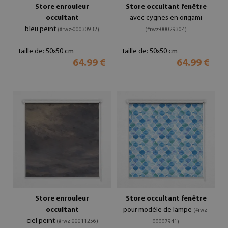
Store enrouleur
Store occultant fenêtre
occultant
avec cygnes en origami
bleu peint
(#rwz-00030932)
(#rwz-00029304)
taille de: 50x50 cm
taille de: 50x50 cm
64.99 €
64.99 €
Store enrouleur
Store occultant fenêtre
occultant
pour modèle de lampe
(#rwz-
ciel peint
(#rwz-00011256)
00007941)