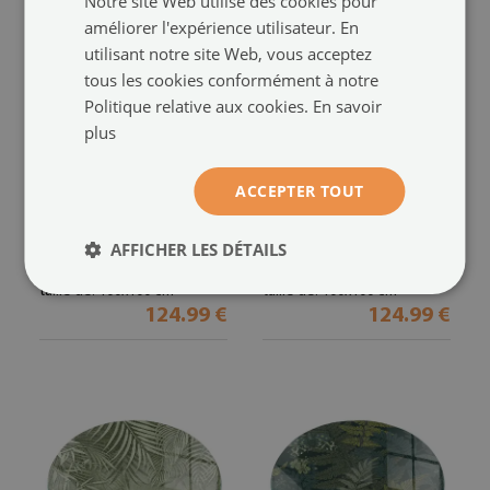
Notre site Web utilise des cookies pour
améliorer l'expérience utilisateur. En
utilisant notre site Web, vous acceptez
tous les cookies conformément à notre
Politique relative aux cookies.
En savoir
plus
Plaque de verre pour
Plaque verre pour poêle
ACCEPTER TOUT
cheminée quartier
quartier
Motif floral avec des
Feuilles aux motifs subtils
papillons
AFFICHER LES DÉTAILS
(#ppkprntc-00075346)
(#ppkprntc-00030839)
taille de: 100x100 cm
taille de: 100x100 cm
124.99 €
124.99 €