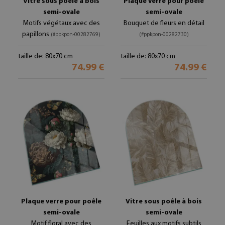
Vitre sous poêle à bois
Plaque verre pour poêle
semi-ovale
semi-ovale
Motifs végétaux avec des
Bouquet de fleurs en détail
papillons
(#ppkpon-00282769)
(#ppkpon-00282730)
taille de: 80x70 cm
taille de: 80x70 cm
74.99 €
74.99 €
Plaque verre pour poêle
Vitre sous poêle à bois
semi-ovale
semi-ovale
Motif floral avec des
Feuilles aux motifs subtils