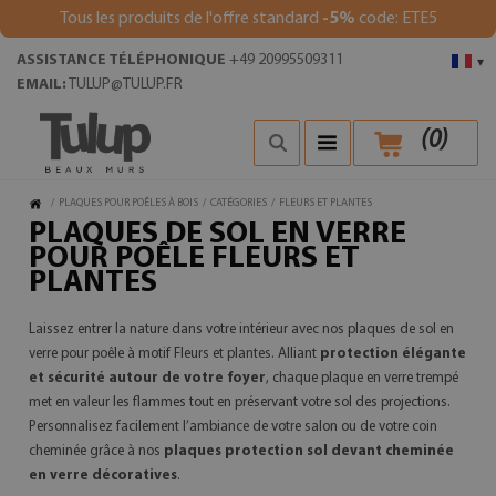
Tous les produits de l'offre standard
-5%
code: ETE5
ASSISTANCE TÉLÉPHONIQUE
+49 20995509311
▾
EMAIL:
TULUP@TULUP.FR
(
0
)
/
PLAQUES POUR POÊLES À BOIS
/
CATÉGORIES
/
FLEURS ET PLANTES
PLAQUES DE SOL EN VERRE
POUR POÊLE FLEURS ET
PLANTES
Laissez entrer la nature dans votre intérieur avec nos plaques de sol en
verre pour poêle à motif Fleurs et plantes. Alliant
protection élégante
et sécurité autour de votre foyer
, chaque plaque en verre trempé
met en valeur les flammes tout en préservant votre sol des projections.
Personnalisez facilement l’ambiance de votre salon ou de votre coin
cheminée grâce à nos
plaques protection sol devant cheminée
en verre décoratives
.