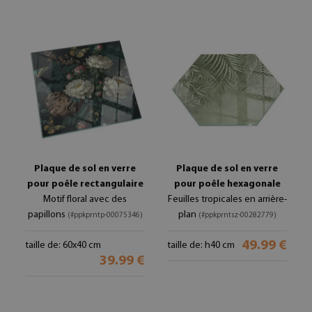
Plaque de sol en verre
Plaque de sol en verre
pour poêle rectangulaire
pour poêle hexagonale
Motif floral avec des
Feuilles tropicales en arrière-
papillons
plan
(#ppkprntp-00075346)
(#ppkprntsz-00282779)
49.99 €
taille de: 60x40 cm
taille de: h40 cm
39.99 €