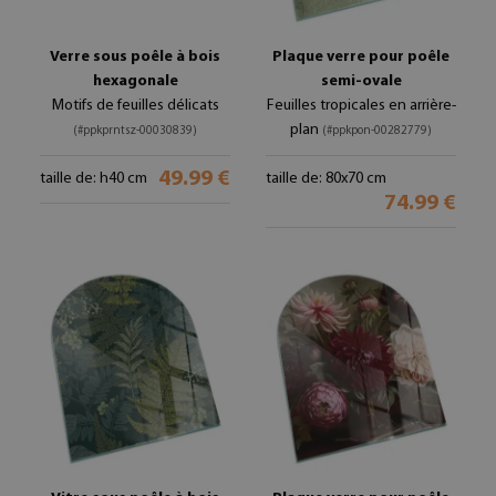
Verre sous poêle à bois
Plaque verre pour poêle
hexagonale
semi-ovale
Motifs de feuilles délicats
Feuilles tropicales en arrière-
plan
(#ppkprntsz-00030839)
(#ppkpon-00282779)
49.99 €
taille de: h40 cm
taille de: 80x70 cm
74.99 €