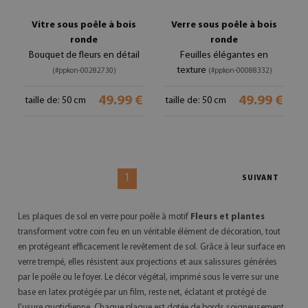
Vitre sous poêle à bois
Verre sous poêle à bois
ronde
ronde
Bouquet de fleurs en détail
Feuilles élégantes en
texture
(#ppkon-00282730)
(#ppkon-00088332)
49.99 €
49.99 €
taille de: 50 cm
taille de: 50 cm
1
SUIVANT
Les plaques de sol en verre pour poêle à motif
Fleurs et plantes
transforment votre coin feu en un véritable élément de décoration, tout
en protégeant efficacement le revêtement de sol. Grâce à leur surface en
verre trempé, elles résistent aux projections et aux salissures générées
par le poêle ou le foyer. Le décor végétal, imprimé sous le verre sur une
base en latex protégée par un film, reste net, éclatant et protégé de
l’usure quotidienne. Chaque plaque est dotée de bords soigneusement