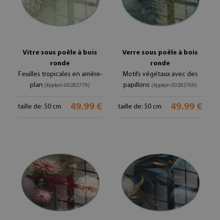
Vitre sous poêle à bois
Verre sous poêle à bois
ronde
ronde
Feuilles tropicales en arrière-
Motifs végétaux avec des
plan
papillons
(#ppkon-00282779)
(#ppkon-00282769)
49.99 €
49.99 €
taille de: 50 cm
taille de: 50 cm