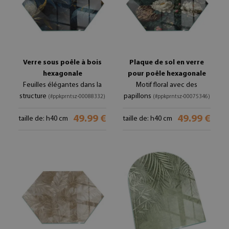
Verre sous poêle à bois
Plaque de sol en verre
hexagonale
pour poêle hexagonale
Feuilles élégantes dans la
Motif floral avec des
structure
papillons
(#ppkprntsz-00088332)
(#ppkprntsz-00075346)
49.99 €
49.99 €
taille de: h40 cm
taille de: h40 cm