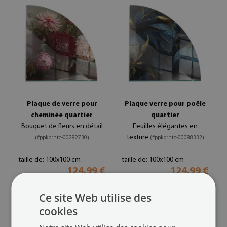
Plaque de verre pour
Plaque verre pour poêle
cheminée quartier
quartier
Bouquet de fleurs en détail
Feuilles élégantes en
texture
(#ppkprntc-00282730)
(#ppkprntc-00088332)
taille de: 100x100 cm
taille de: 100x100 cm
124.99 €
124.99 €
Ce site Web utilise des
cookies