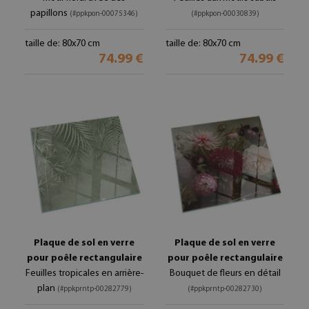
papillons
(#ppkpon-00075346)
(#ppkpon-00030839)
taille de: 80x70 cm
taille de: 80x70 cm
74.99 €
74.99 €
Plaque de sol en verre
Plaque de sol en verre
pour poêle rectangulaire
pour poêle rectangulaire
Feuilles tropicales en arrière-
Bouquet de fleurs en détail
plan
(#ppkprntp-00282779)
(#ppkprntp-00282730)