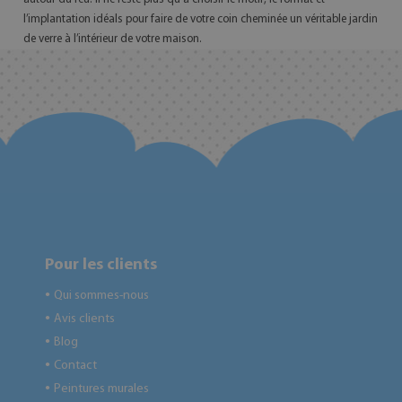
l’implantation idéals pour faire de votre coin cheminée un véritable jardin
de verre à l’intérieur de votre maison.
Pour les clients
Qui sommes-nous
●
Avis clients
●
Blog
●
Contact
●
Peintures murales
●