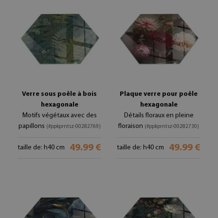
Verre sous poêle à bois
Plaque verre pour poêle
hexagonale
hexagonale
Motifs végétaux avec des
Détails floraux en pleine
papillons
floraison
(#ppkprntsz-00282769)
(#ppkprntsz-00282730)
49.99 €
49.99 €
taille de: h40 cm
taille de: h40 cm