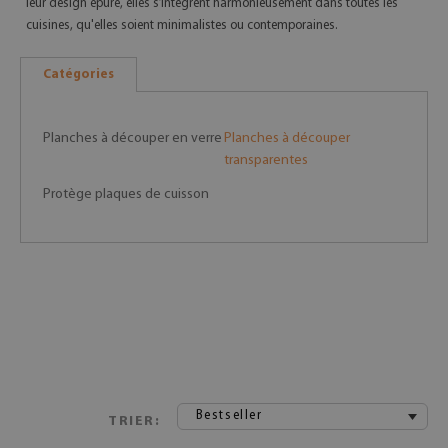
leur design épuré, elles s’intègrent harmonieusement dans toutes les
cuisines, qu'elles soient minimalistes ou contemporaines.
Catégories
Planches à découper en verre
Planches à découper
transparentes
Protège plaques de cuisson
Bestseller
TRIER: