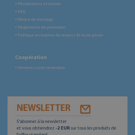
Réclamations et retours
●
FAQ
●
Notice de montage
●
Règlements de promotion
●
Politique en matière de respect de la vie privée
●
Coopération
Devenez notre revendeur
●
NEWSLETTER
S'abonner ā la newsletter
et vous obtiendrez
-2 EUR
sur tous les produits de