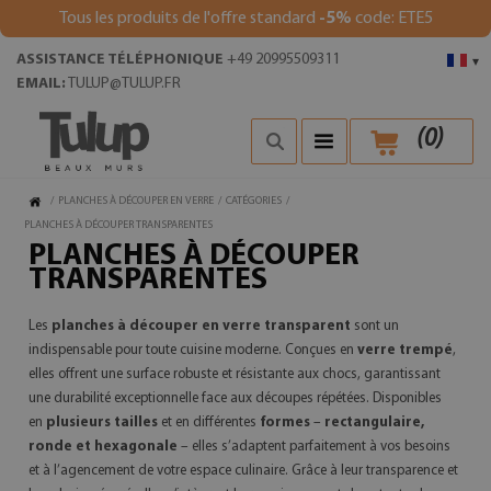
Tous les produits de l'offre standard
-5%
code: ETE5
ASSISTANCE TÉLÉPHONIQUE
+49 20995509311
▾
EMAIL:
TULUP@TULUP.FR
(
0
)
/
PLANCHES À DÉCOUPER EN VERRE
/
CATÉGORIES
/
PLANCHES À DÉCOUPER TRANSPARENTES
PLANCHES À DÉCOUPER
TRANSPARENTES
Les
planches à découper en verre transparent
sont un
indispensable pour toute cuisine moderne. Conçues en
verre trempé
,
elles offrent une surface robuste et résistante aux chocs, garantissant
une durabilité exceptionnelle face aux découpes répétées. Disponibles
en
plusieurs tailles
et en différentes
formes
–
rectangulaire,
ronde et hexagonale
– elles s’adaptent parfaitement à vos besoins
et à l’agencement de votre espace culinaire. Grâce à leur transparence et