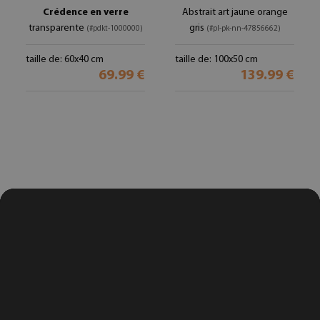
Crédence en verre
Abstrait art jaune orange
transparente
gris
(#pdkt-1000000)
(#pl-pk-nn-47856662)
taille de: 60x40 cm
taille de: 100x50 cm
69.99 €
139.99 €