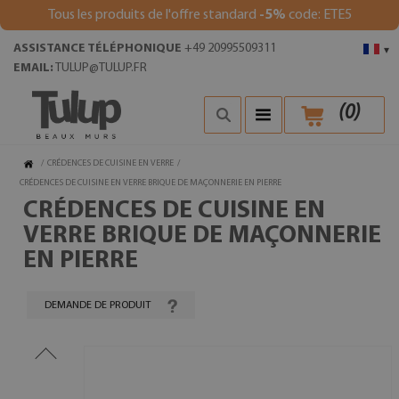
Tous les produits de l'offre standard
-5%
code: ETE5
ASSISTANCE TÉLÉPHONIQUE
+49 20995509311
▾
EMAIL:
TULUP@TULUP.FR
(
0
)
/
CRÉDENCES DE CUISINE EN VERRE
/
CRÉDENCES DE CUISINE EN VERRE BRIQUE DE MAÇONNERIE EN PIERRE
CRÉDENCES DE CUISINE EN
VERRE BRIQUE DE MAÇONNERIE
EN PIERRE
DEMANDE DE PRODUIT