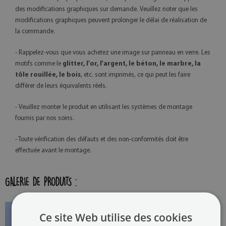
des modifications graphiques sur demande. Veuillez noter que les
modifications graphiques peuvent prolonger le délai de réalisation de
la commande.
- Rappelez-vous que vous achetez une image sur panneau en verre. Les
motifs comme le
glitter, l'or, l'argent, le béton, le marbre, la
tôle rouillée, le bois
, etc. sont imprimés, ce qui peut les faire
différer de leurs équivalents réels.
- Veuillez monter le produit en utilisant les systèmes de montage
fournis par nos soins.
- Toute vérification des défauts et des non-conformités doit être
effectuée avant le montage.
GALERIE DE PRODUITS :
Ce site Web utilise des cookies