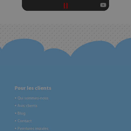
Pour les clients
Qui sommes-nous
●
Avis clients
●
Blog
●
Contact
●
Peintures murales
●