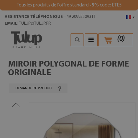
Tous les produits de l'offre standard
-5%
code: ETE5
ASSISTANCE TÉLÉPHONIQUE
+49 20995509311
▾
EMAIL:
TULUP@TULUP.FR
(
0
)
MIROIR POLYGONAL DE FORME
ORIGINALE
DEMANDE DE PRODUIT