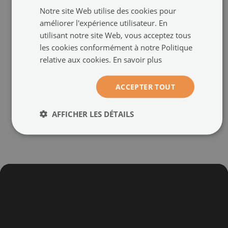
Notre site Web utilise des cookies pour
améliorer l'expérience utilisateur. En
Tableaux sur toile
Photo sur toile
utilisant notre site Web, vous acceptez tous
Pain d'épice vacances de
Les arbres de Noël de neige
les cookies conformément à notre Politique
Noël Neige
d'hiver
(#och-303064787)
(#och-226631356)
relative aux cookies.
En savoir plus
taille de: 100x50 cm
taille de: 100x50 cm
34.99 €
34.99 €
ACCEPTER TOUT
AFFICHER LES DÉTAILS