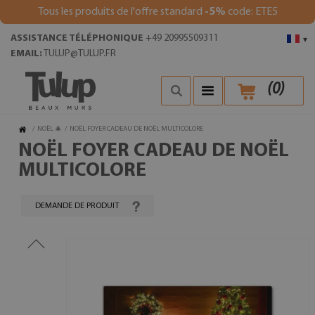
Tous les produits de l'offre standard
-5%
code: ETE5
ASSISTANCE TÉLÉPHONIQUE
+49 20995509311
▾
EMAIL:
TULUP@TULUP.FR
(
0
)
/
NOËL 🎄
/
NOËL FOYER CADEAU DE NOËL MULTICOLORE
NOËL FOYER CADEAU DE NOËL
MULTICOLORE
DEMANDE DE PRODUIT