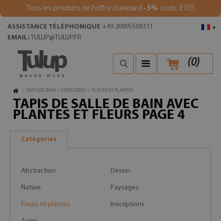
Tous les produits de l'offre standard
-5%
code: ETE5
ASSISTANCE TÉLÉPHONIQUE
+49 20995509311
▾
EMAIL:
TULUP@TULUP.FR
(
0
)
/
TAPIS DE BAIN
/
CATÉGORIES
/
FLEURS ET PLANTES
TAPIS DE SALLE DE BAIN AVEC
PLANTES ET FLEURS PAGE 4
Catégories
Abstraction
Dessin
Nature
Paysages
Fleurs et plantes
Inscriptions