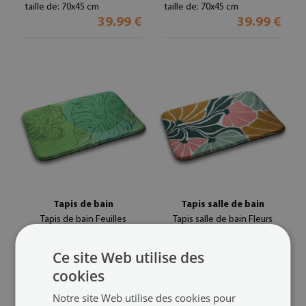
taille de: 70x45 cm
taille de: 70x45 cm
39.99 €
39.99 €
Tapis de bain
Tapis salle de bain
Tapis de bain Feuilles
Tapis salle de bain Fleurs
monstres
géométriques
(#dp-38381413)
(#dp-38381409)
Ce site Web utilise des
taille de: 70x45 cm
taille de: 70x45 cm
cookies
39.99 €
39.99 €
Notre site Web utilise des cookies pour