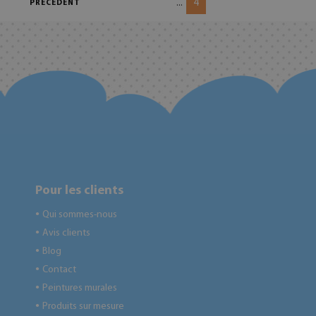
4
...
PRÉCÉDENT
Pour les clients
Qui sommes-nous
●
Avis clients
●
Blog
●
Contact
●
Peintures murales
●
Produits sur mesure
●