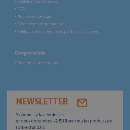
Réclamations et retours
●
FAQ
●
Notice de montage
●
Règlements de promotion
●
Politique en matière de respect de la vie privée
●
Coopération
Devenez notre revendeur
●
NEWSLETTER
S'abonner ā la newsletter
et vous obtiendrez
-2 EUR
sur tous les produits de
l'offre standard.