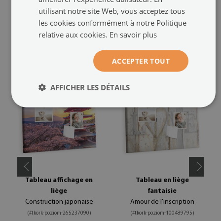
utilisant notre site Web, vous acceptez tous
les cookies conformément à notre Politique
relative aux cookies.
En savoir plus
PRODUITS RECOMMANDÉS
ACCEPTER TOUT
AFFICHER LES DÉTAILS
Tableau affichage en
Tableau en liège
liège
fantaisie
Construction japonaise
Amour de l'inscription
(#tkork-poziom-265237090)
(#tkork-poziom-100489795)