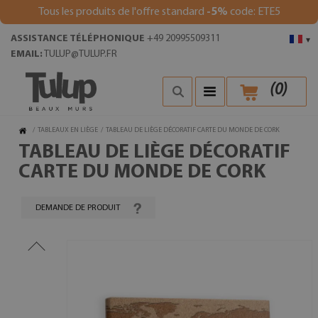
Tous les produits de l'offre standard
-5%
code: ETE5
ASSISTANCE TÉLÉPHONIQUE
+49 20995509311
▾
EMAIL:
TULUP@TULUP.FR
(
0
)
/
TABLEAUX EN LIÈGE
/
TABLEAU DE LIÈGE DÉCORATIF CARTE DU MONDE DE CORK
TABLEAU DE LIÈGE DÉCORATIF
CARTE DU MONDE DE CORK
DEMANDE DE PRODUIT