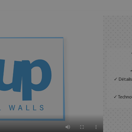
✓
✓ Détails
✓ Technol