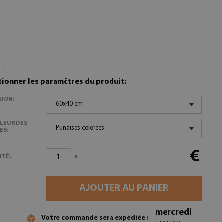
 :
tionner les paramčtres du produit:
SION:
60x40 cm
LEUR DES
Punaises colorées
ES:
€
x
ITÉ:
AJOUTER AU PANIER
mercredi
Votre commande sera expédiée :