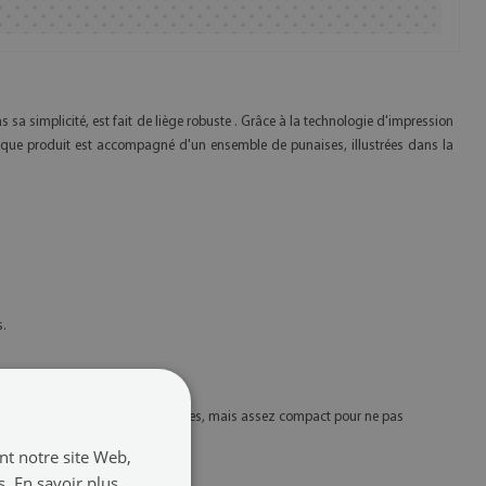
s sa simplicité, est fait de liège robuste . Grâce à la technologie d'impression
ue produit est accompagné d'un ensemble de punaises, illustrées dans la
s.
ur contenir des données essentielles, mais assez compact pour ne pas
ant notre site Web,
s.
En savoir plus