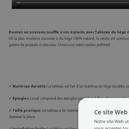
Donnez un nouveau souffle à vos espaces avec Tableau de liège d
UV la plus moderne associée à du liège 100% naturel, la rendu est spectac
galerie de produits ci-dessous. Choisissez votre couleur préférée!
✓ Matériau durable:
Le tableau est fait d'un matériau en liège durable, 
✓ Épingles:
Le set comprend des épingles qui aident à fixer diverses notes.
Ce site Web 
✓ Taille pratique:
Le tableau a les bonnes dimensions pour contenir des i
dominer la pièce.
Notre site Web uti
vous acceptez tou