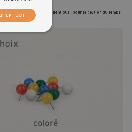
es idées créatives.
C'est un excellent outil pour la gestion du temps
EPTER TOUT