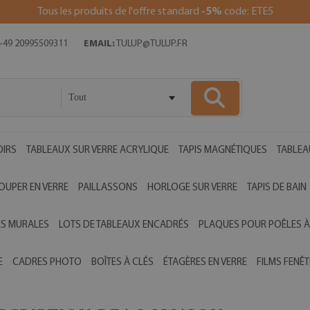
Tous les produits de l'offre standard
-5%
code: ETE5
49 20995509311
EMAIL:
TULUP@TULUP.FR
Tout
OIRS
TABLEAUX SUR VERRE ACRYLIQUE
TAPIS MAGNÉTIQUES
TABLEA
OUPER EN VERRE
PAILLASSONS
HORLOGE SUR VERRE
TAPIS DE BAIN
ES MURALES
LOTS DE TABLEAUX ENCADRÉS
PLAQUES POUR POÊLES À
E
CADRES PHOTO
BOÎTES À CLÉS
ÉTAGÈRES EN VERRE
FILMS FENÊT