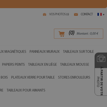
VOS PHOTOS (
)
CONTACT
0
▾
(
0
)
Montant :
0,00
€
UX MAGNÉTIQUES
PANNEAUX MURAUX
TABLEAUX SUR TOILE
PAPIERS PEINTS
TABLEAUX EN LIÈGE
TABLEAUX MOUSSE
Ā PARTIR DE VOTRE
 BOIS
PLATEAUX VERRE POUR TABLE
STORES ENROULEURS
PHOTO
RE
TABLEAUX POUR AIMANTS