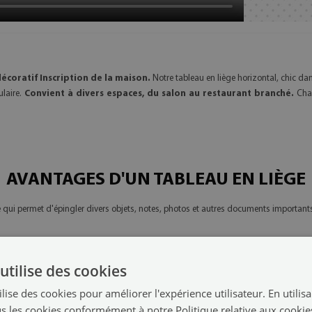
écoratif Inscription de la maison.
Notre tableau en liège horizontal, chic dan
ulaire.
Convient à divers espaces, du salon au restaurant branché.
Chaq
AVANTAGES D'UN TABLEAU EN LIÈGE
ce qui permet d'épingler divers objets, notes, photos et autres documents important
utilise des cookies
nformations essentielles sans prendre trop de place au mur. Il est assez grand po
lise des cookies pour améliorer l'expérience utilisateur. En utilis
s les cookies conformément à notre Politique relative aux cookie