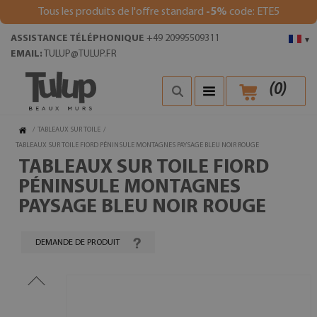
Tous les produits de l'offre standard
-5%
code: ETE5
ASSISTANCE TÉLÉPHONIQUE
+49 20995509311
▾
EMAIL:
TULUP@TULUP.FR
(
0
)
/
TABLEAUX SUR TOILE
/
TABLEAUX SUR TOILE FIORD PÉNINSULE MONTAGNES PAYSAGE BLEU NOIR ROUGE
TABLEAUX SUR TOILE FIORD
PÉNINSULE MONTAGNES
PAYSAGE BLEU NOIR ROUGE
DEMANDE DE PRODUIT