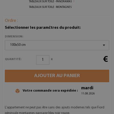
TABLEAUX SUR TOILE - PANORAMAS
TABLEAUX SUR TOILE - MONTAGNES
Ordre :
Sélectionner les paramčtres du produit:
DIMENSION:
100x50 cm
€
x
QUANTITÉ:
AJOUTER AU PANIER
mardi
Votre commande sera expédiée :
11.08.2026
L'appartement ne peut pas être sans des ajouts modernes tels que Fiord
péninsule montagnes paysage bleu noir rouge.