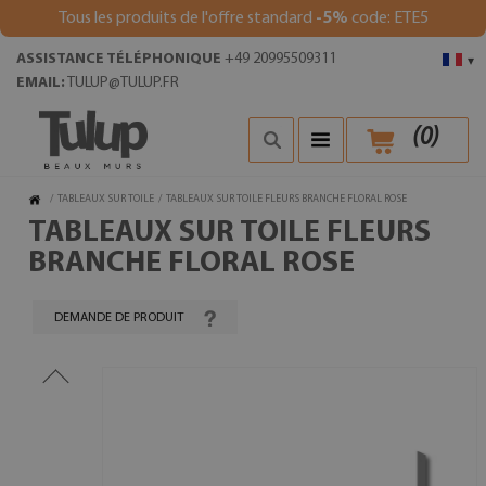
Tous les produits de l'offre standard
-5%
code: ETE5
ASSISTANCE TÉLÉPHONIQUE
+49 20995509311
▾
EMAIL:
TULUP@TULUP.FR
(
0
)
/
TABLEAUX SUR TOILE
/
TABLEAUX SUR TOILE FLEURS BRANCHE FLORAL ROSE
TABLEAUX SUR TOILE FLEURS
BRANCHE FLORAL ROSE
DEMANDE DE PRODUIT