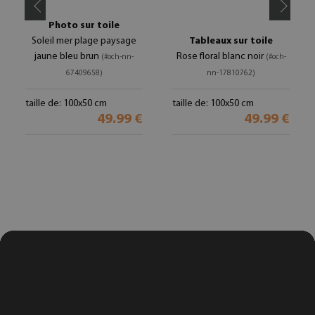
Photo sur toile
Soleil mer plage paysage
Tableaux sur toile
jaune bleu brun
Rose floral blanc noir
(#och-nn-
(#och-
67409658)
nn-17810762)
taille de: 100x50 cm
taille de: 100x50 cm
49.99 €
49.99 €