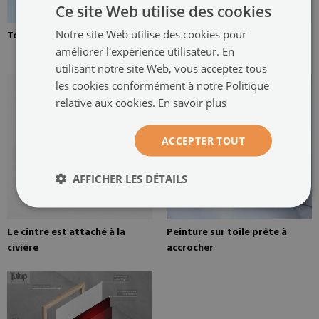
Ce site Web utilise des cookies
Notre site Web utilise des cookies pour
Toile tendue sur une civière
Brancard en pin pour une
améliorer l'expérience utilisateur. En
peinture sur toile
utilisant notre site Web, vous acceptez tous
les cookies conformément à notre Politique
relative aux cookies.
En savoir plus
ACCEPTER TOUT
AFFICHER LES DÉTAILS
Le cintre est attaché à la
Peinture sur toile prête à
civière
accrocher