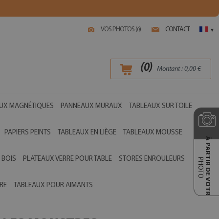
VOS PHOTOS (
)
CONTACT
0
▾
(
0
)
Montant :
0,00
€
UX MAGNÉTIQUES
PANNEAUX MURAUX
TABLEAUX SUR TOILE
PAPIERS PEINTS
TABLEAUX EN LIÈGE
TABLEAUX MOUSSE
Ā PARTIR DE VOTRE
 BOIS
PLATEAUX VERRE POUR TABLE
STORES ENROULEURS
PHOTO
RE
TABLEAUX POUR AIMANTS