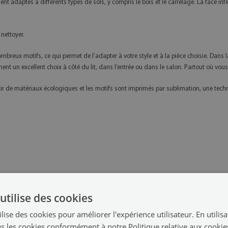
 adaptés à différents types de sols, y compris le bois et le carrelage. La face infér
 nettoyer.
mbreux motifs, ce qui permet de l’adapter à votre style et à la pièce choisie. Dans l
ent un excellent choix à côté du lit, dans l’entrée ou dans le salon. Partout où vo
tir de matériaux écologiques et les motifs sont imprimés par sublimation, une tech
utilise des cookies
lise des cookies pour améliorer l'expérience utilisateur. En utilis
s les cookies conformément à notre Politique relative aux cookie