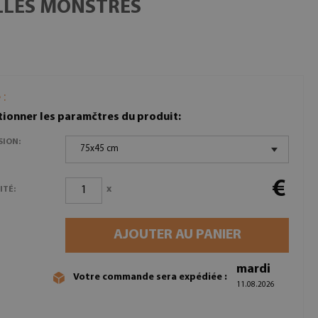
ILLES MONSTRES
 :
tionner les paramčtres du produit:
SION:
75x45 cm
€
x
ITÉ:
AJOUTER AU PANIER
mardi
Votre commande sera expédiée :
11.08.2026