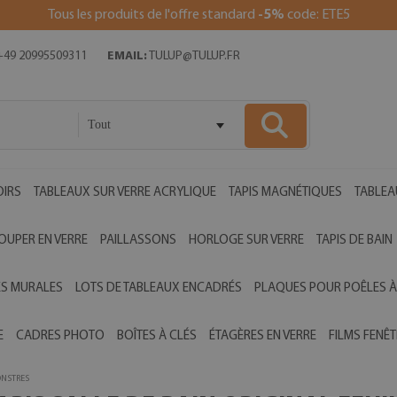
Tous les produits de l'offre standard
-5%
code: ETE5
49 20995509311
EMAIL:
TULUP@TULUP.FR
Tout
OIRS
TABLEAUX SUR VERRE ACRYLIQUE
TAPIS MAGNÉTIQUES
TABLEA
OUPER EN VERRE
PAILLASSONS
HORLOGE SUR VERRE
TAPIS DE BAIN
ES MURALES
LOTS DE TABLEAUX ENCADRÉS
PLAQUES POUR POÊLES À
E
CADRES PHOTO
BOÎTES À CLÉS
ÉTAGÈRES EN VERRE
FILMS FENÊT
ONSTRES