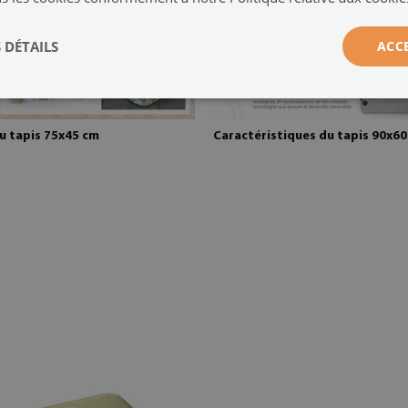
 DÉTAILS
ACC
u tapis 75x45 cm
Caractéristiques du tapis 90x6