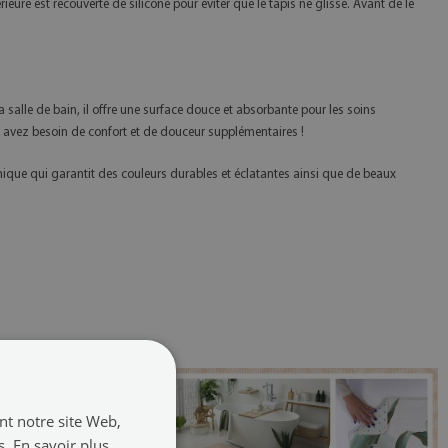
ieure est recouverte de silicone pour éviter que le tapis ne glisse. Avant de le
a salle de bain, il offre une surface douce et absorbante pour les soins
us avez besoin de confort et de douceur supplémentaires !
nique qui garantit des couleurs durables et éclatantes ainsi que de beaux
ant notre site Web,
s.
En savoir plus