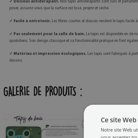
✓ Dessous antidérapant.
Nos tapis antidérapants sont sûrs et parfaitement
poser, assurez-vous que la surface est lisse, propre et sèche.
✓ Facile à entretenir.
Les fibres courtes et douces rendent le tapis facile à
✓ Pas seulement pour la salle de bain.
Le tapis est disponible en de no
quotidiens. Son design classique et sa fonctionnalité pratique en font égalem
✓ Matériau et impression écologiques.
Les tapis sont fabriqués à par
dessins.
GALERIE DE PRODUITS :
Ce site Web 
Notre site Web uti
vous acceptez tou