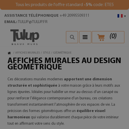
Tous les produits de l'offre standard
-5%
code: ETE5
ASSISTANCE TÉLÉPHONIQUE
+49 20995509311
▾
EMAIL:
TULUP@TULUP.FR
(
0
)
/
AFFICHES MURALES
/
STYLE
/
GÉOMÉTRIQUE
AFFICHES MURALES AU DESIGN
GÉOMÉTRIQUE
Ces décorations murales modernes
apportent une dimension
structurée et sophistiquée
à votre maison grâce à leurs motifs aux
lignes épurées. Idéales pour habiller un mur au-dessus d'un canapé ou
pour renforcer l'élégance contemporaine d'un bureau, ces créations
transforment instantanément l'atmosphère de vos espaces de vie. La
précision des formes géométriques offre un
équilibre visuel
harmonieux
qui valorise durablement chaque pièce de votre intérieur
tout en affirmant votre sens du style.