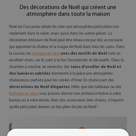
Des décorations de Noël qui créent une
atmosphère dans toute la maison
Noël est l'occasion idéale de créer une atmosphère particulière non
seulement dans le salon, mais aussi dans les autres pièces. La
décoration intérieure de Noël peut être rehaussée par des accessoires
qui apportent la chaleur et la magie de Noël dans tous les coins. Dans
la cuisine, les
tableaux en verre
avec des motifs de Noël
sont un
excellent choix, car ils sont à la fois fonctionnels et décoratifs. Dans la
chambre à coucher, en revanche, des
taies d'oreiller de Noël et
des lumières subtiles
donneront à la pièce une atmosphère
chaleureuse, parfaite pour les soirées d'hiver. En choisissant des
décorations de Noël élégantes
, telles que des tableaux ou des
horloges en verre
, vous pouvez donner une ambiance festive à votre
bureau ou à votre entrée. Avec des accessoires bien choisis, n'importe
quelle pièce peut devenir un lieu plein de joie de Noël !