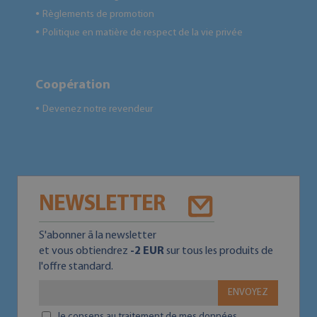
Règlements de promotion
●
Politique en matière de respect de la vie privée
●
Coopération
Devenez notre revendeur
●
NEWSLETTER
S'abonner ā la newsletter
et vous obtiendrez
-2 EUR
sur tous les produits de
l'offre standard.
ENVOYEZ
Je consens au traitement de mes données