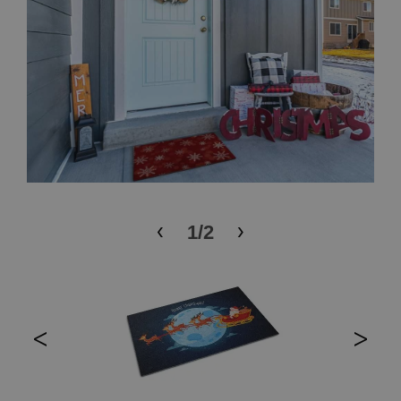
‹
›
1
/
2
<
>