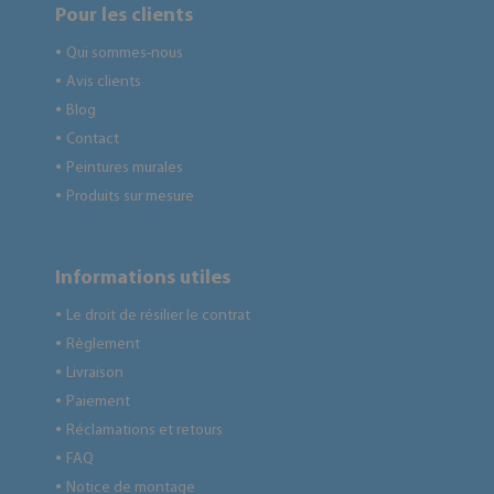
Pour les clients
Qui sommes-nous
●
Avis clients
●
Blog
●
Contact
●
Peintures murales
●
Produits sur mesure
●
Informations utiles
Le droit de résilier le contrat
●
Règlement
●
Livraison
●
Paiement
●
Réclamations et retours
●
FAQ
●
Notice de montage
●