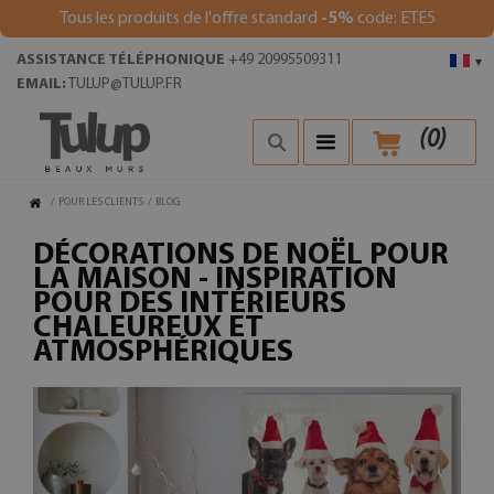
Tous les produits de l'offre standard
-5%
code: ETE5
ASSISTANCE TÉLÉPHONIQUE
+49 20995509311
▾
EMAIL:
TULUP@TULUP.FR
(
0
)
/
POUR LES CLIENTS
/
BLOG
DÉCORATIONS DE NOËL POUR
LA MAISON - INSPIRATION
POUR DES INTÉRIEURS
CHALEUREUX ET
ATMOSPHÉRIQUES