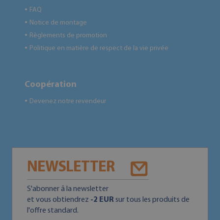
FAQ
●
Notice de montage
●
Règlements de promotion
●
Politique en matière de respect de la vie privée
●
Coopération
Devenez notre revendeur
●
NEWSLETTER
S'abonner ā la newsletter
et vous obtiendrez
-2 EUR
sur tous les produits de
l'offre standard.