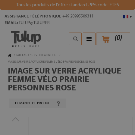
Tous les produits de l'offre standard
-5%
code: ETE5
ASSISTANCE TÉLÉPHONIQUE
+49 20995509311
▾
EMAIL:
TULUP@TULUP.FR
(
0
)
/
TABLEAUX SUR VERRE ACRYLIQUE
/
IMAGE SUR VERRE ACRYLIQUE FEMME VÉLO PRAIRIE PERSONNES ROSE
IMAGE SUR VERRE ACRYLIQUE
FEMME VÉLO PRAIRIE
PERSONNES ROSE
DEMANDE DE PRODUIT