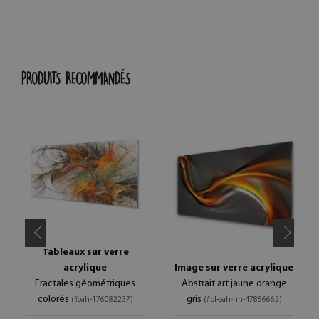
PRODUITS RECOMMANDÉS
Tableaux sur verre
acrylique
Image sur verre acrylique
Fractales géométriques
Abstrait art jaune orange
colorés
gris
(#oah-176082237)
(#pl-oah-nn-47856662)