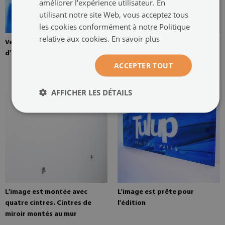
améliorer l'expérience utilisateur. En
utilisant notre site Web, vous acceptez tous
les cookies conformément à notre Politique
relative aux cookies.
En savoir plus
Verre trempé de 4 mm
L'image est montée avec deux
d'épaisseur
cintres. Les cintres sont collés
ACCEPTER TOUT
à deux endroits sur le tableau
AFFICHER LES DÉTAILS
L'image est montée avec
L'image est prête pour
quatre cintres. Cintres de
l'édition
miroir montés au mur