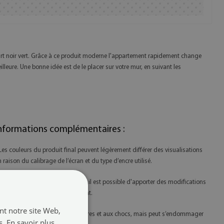
 art noir vert. Grâce à ce produit moderne l'appartement rapidement change
illeure. Une bonne idée est de le placer sur votre mur, en suivant les
nformations complémentaires :
 Les couleurs du produit final peuvent légèrement différer des visualisations
n raison du calibrage de l’écran et du type d’encre utilisé.
 Grâce à notre propre production, il est possible d'apporter des modifications
raphiques à la demande du client.
ant notre site Web,
 L'acrylique est résistant aux rayures et aux chocs, mais peut s’endommager
s.
En savoir plus