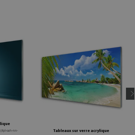
ylique
c
Tableaux sur verre acrylique
(#pl-oah-nn-