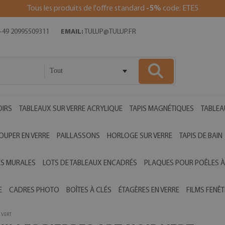
Tous les produits de l'offre standard
-5%
code: ETE5
49 20995509311
EMAIL:
TULUP@TULUP.FR
Tout
OIRS
TABLEAUX SUR VERRE ACRYLIQUE
TAPIS MAGNÉTIQUES
TABLEA
OUPER EN VERRE
PAILLASSONS
HORLOGE SUR VERRE
TAPIS DE BAIN
ES MURALES
LOTS DE TABLEAUX ENCADRÉS
PLAQUES POUR POÊLES À
E
CADRES PHOTO
BOÎTES À CLÉS
ÉTAGÈRES EN VERRE
FILMS FENÊT
 VERT