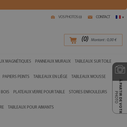
VOS PHOTOS (
)
CONTACT
0
▾
(
0
)
Montant :
0,00
€
UX MAGNÉTIQUES
PANNEAUX MURAUX
TABLEAUX SUR TOILE
PAPIERS PEINTS
TABLEAUX EN LIÈGE
TABLEAUX MOUSSE
Ā PARTIR DE VOTRE
 BOIS
PLATEAUX VERRE POUR TABLE
STORES ENROULEURS
PHOTO
RE
TABLEAUX POUR AIMANTS