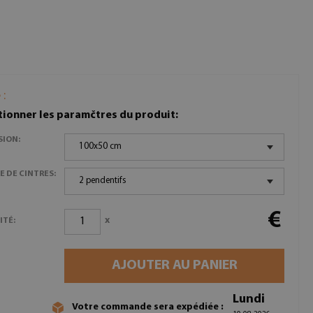
 :
tionner les paramčtres du produit:
SION:
100x50 cm
 DE CINTRES:
2 pendentifs
€
x
ITÉ:
AJOUTER AU PANIER
Lundi
Votre commande sera expédiée :