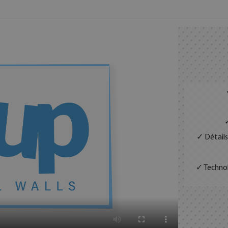
✓
✓ Détails
✓ Technol