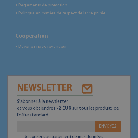
Règlements de promotion
●
Politique en matière de respect de la vie privée
●
Coopération
Devenez notre revendeur
●
NEWSLETTER
S'abonner ā la newsletter
et vous obtiendrez
-2 EUR
sur tous les produits de
l'offre standard.
ENVOYEZ
Je consens au traitement de mes données