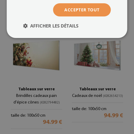
94.99 €
taille de: 100x50 cm
94.99 €
ACCEPTER TOUT
AFFICHER LES DÉTAILS
Tableaux sur verre
Tableaux sur verre
Brindilles cadeaux pain
Cadeaux de noël
(#282654213)
d'épice cônes
(#282794482)
taille de: 100x50 cm
94.99 €
taille de: 100x50 cm
94.99 €