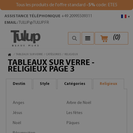
Tous les produits de l'offre standard
-5%
code: ETE5
ASSISTANCE TÉLÉPHONIQUE
+49 20995509311
▾
EMAIL:
TULUP@TULUP.FR
(
0
)
/
TABLEAUX SUR VERRE
/
CATÉGORIES
/
RELIGIEUX
TABLEAUX SUR VERRE -
RELIGIEUX PAGE 3
Destin
Style
Catégories
Religieux
Anges
Arbre de Noël
Jésus
Les fêtes
Noël
Pâques