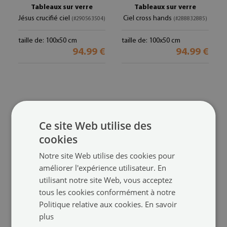
Tableaux sur verre
Tableaux sur verre
Jésus crucifié ciel
Ciel cross hands
(#290563504)
(#288832885)
taille de: 100x50 cm
taille de: 100x50 cm
94.99 €
94.99 €
Ce site Web utilise des
cookies
Notre site Web utilise des cookies pour
améliorer l'expérience utilisateur. En
utilisant notre site Web, vous acceptez
Tableaux sur verre
Tableaux sur verre
tous les cookies conformément à notre
Jésus crucifié
Dormant ange de tournesol
(#286378584)
Politique relative aux cookies.
En savoir
(#284553290)
plus
taille de: 100x50 cm