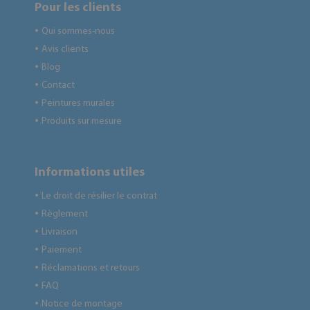
Pour les clients
Qui sommes-nous
●
Avis clients
●
Blog
●
Contact
●
Peintures murales
●
Produits sur mesure
●
Informations utiles
Le droit de résilier le contrat
●
Règlement
●
Livraison
●
Paiement
●
Réclamations et retours
●
FAQ
●
Notice de montage
●