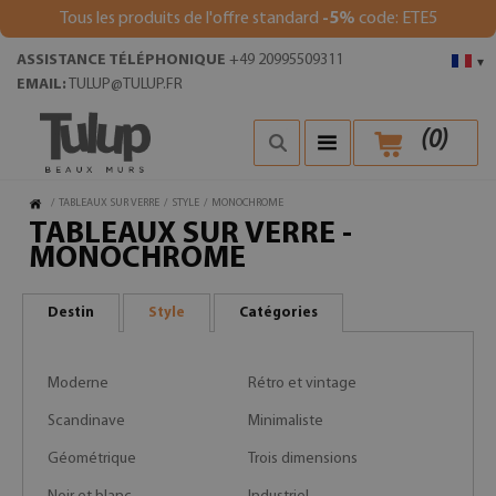
Tous les produits de l'offre standard
-5%
code: ETE5
ASSISTANCE TÉLÉPHONIQUE
+49 20995509311
▾
EMAIL:
TULUP@TULUP.FR
(
0
)
/
TABLEAUX SUR VERRE
/
STYLE
/
MONOCHROME
TABLEAUX SUR VERRE -
MONOCHROME
Destin
Style
Catégories
Moderne
Rétro et vintage
Scandinave
Minimaliste
Géométrique
Trois dimensions