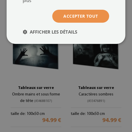
plus
taille de: 100x50 cm
taille de: 100x50 cm
94.99 €
94.99 €
ACCEPTER TOUT
AFFICHER LES DÉTAILS
Tableaux sur verre
Tableaux sur verre
Ombre mains et sous forme
Caractères sombres
de tête
(#34688107)
(#33476891)
taille de: 100x50 cm
taille de: 100x50 cm
94.99 €
94.99 €