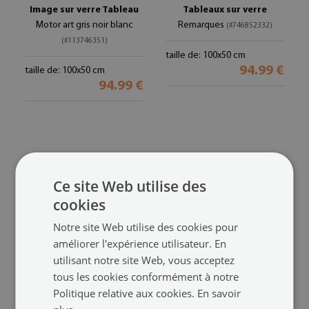
Image sur verre Tableau
Tableaux sur verre
Motor art gris noir blanc
Remarques
(#746852332)
(#113746351)
taille de: 100x50 cm
94.99 €
taille de: 100x50 cm
94.99 €
Ce site Web utilise des
cookies
Notre site Web utilise des cookies pour
améliorer l'expérience utilisateur. En
utilisant notre site Web, vous acceptez
Tableaux sur verre
Tableaux sur verre
tous les cookies conformément à notre
Femme homme
Guitare
(#67979542)
(#387443368)
Politique relative aux cookies.
En savoir