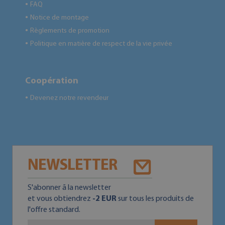
FAQ
●
Notice de montage
●
Règlements de promotion
●
Politique en matière de respect de la vie privée
●
Coopération
Devenez notre revendeur
●
NEWSLETTER
S'abonner ā la newsletter
et vous obtiendrez
-2 EUR
sur tous les produits de
l'offre standard.