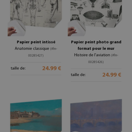
Papier peint intissé
Papier peint photo grand
Anatomie classique
format pour le mur
(#fm-
Histoire de l'aviation
(#fm-
00285427)
00285426)
24.99 €
taille de:
24.99 €
taille de: