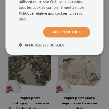
utilisant notre site Web, vous acceptez
Papier peint photo
Papier peint intissé
imprimé sur tissu non
Motif géométrique
tous les cookies conformément à notre
(#fm-
tissé
Politique relative aux cookies.
En savoir
00285321)
Paysage exotique
(#fm-
plus
24.99 €
taille de:
00285325)
ACCEPTER TOUT
24.99 €
taille de:
AFFICHER LES DÉTAILS
Papier peint
Papier peint photo
photographique intissé
imprimé sur tissu non
Modèle de fruit
tissé