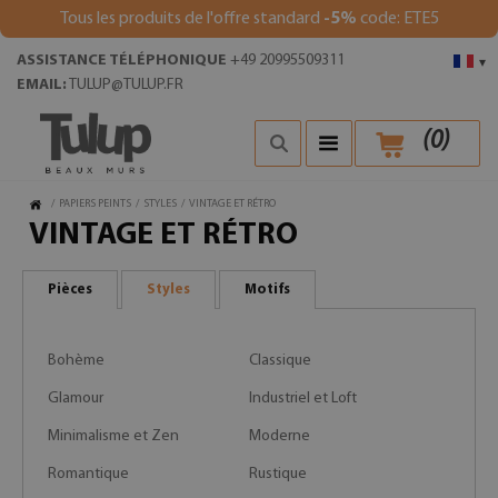
Tous les produits de l'offre standard
-5%
code: ETE5
ASSISTANCE TÉLÉPHONIQUE
+49 20995509311
▾
EMAIL:
TULUP@TULUP.FR
(
0
)
/
PAPIERS PEINTS
/
STYLES
/
VINTAGE ET RÉTRO
VINTAGE ET RÉTRO
Pièces
Styles
Motifs
Bohème
Classique
Glamour
Industriel et Loft
Minimalisme et Zen
Moderne
Romantique
Rustique