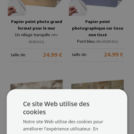
Papier peint photo grand
Papier peint
format pour le mur
photographique sur tissu
Un village tranquille
non tissé
(#fm-
Pont bleu
(#fm-00285362)
00285412)
24.99 €
24.99 €
taille de:
taille de:
Ce site Web utilise des
cookies
Notre site Web utilise des cookies pour
améliorer l'expérience utilisateur. En