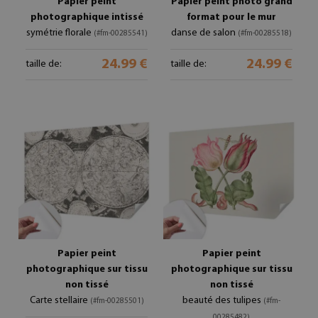
Papier peint
Papier peint photo grand
photographique intissé
format pour le mur
symétrie florale
danse de salon
(#fm-00285541)
(#fm-00285518)
24.99 €
24.99 €
taille de:
taille de:
Papier peint
Papier peint
photographique sur tissu
photographique sur tissu
non tissé
non tissé
Carte stellaire
beauté des tulipes
(#fm-00285501)
(#fm-
00285482)