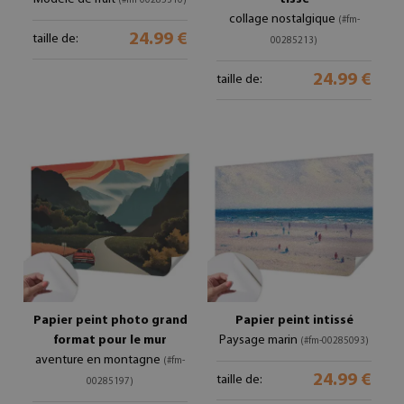
(#fm-00285310)
collage nostalgique
(#fm-
24.99 €
taille de:
00285213)
24.99 €
taille de:
Papier peint photo grand
Papier peint intissé
format pour le mur
Paysage marin
(#fm-00285093)
aventure en montagne
(#fm-
24.99 €
taille de:
00285197)