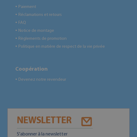
Paiement
●
Réclamations et retours
●
FAQ
●
Notice de montage
●
Règlements de promotion
●
Politique en matière de respect de la vie privée
●
Coopération
Devenez notre revendeur
●
NEWSLETTER
S'abonner ā la newsletter