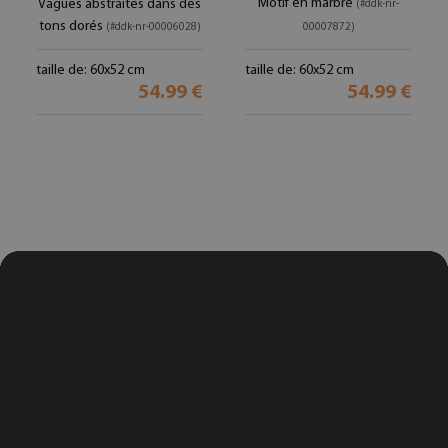
Motif en marbre
Vagues abstraites dans des
(#ddk-nr-
tons dorés
(#ddk-nr-00006028)
00007872)
taille de: 60x52 cm
taille de: 60x52 cm
54.99 €
54.99 €