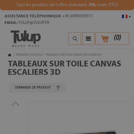
Tous les produits de l'offre standard
-5%
code: ETE5
ASSISTANCE TÉLÉPHONIQUE
+49 20995509311
▾
EMAIL:
TULUP@TULUP.FR
(
0
)
/
TABLEAUX SUR TOILE
/
TABLEAUX SUR TOILE CANVAS ESCALIERS 3D
TABLEAUX SUR TOILE CANVAS
ESCALIERS 3D
DEMANDE DE PRODUIT