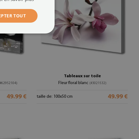
EPTER TOUT
Tableaux sur toile
Fleur floral blanc
(#62952104)
(#3021532)
49.99 €
49.99 €
taille de: 100x50 cm