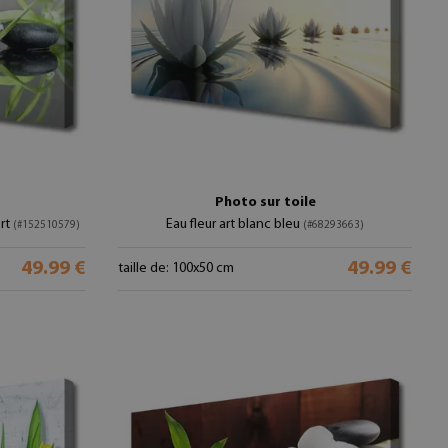
Photo sur toile
ert
Eau fleur art blanc bleu
(#152510579)
(#68293663)
49.99 €
49.99 €
taille de: 100x50 cm