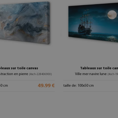
leaux sur toile canvas
Tableaux sur toile ca
traction en pierre
Ville mer navire lune
(#och-228406900)
(#och-1
49.99 €
x50 cm
taille de: 100x50 cm