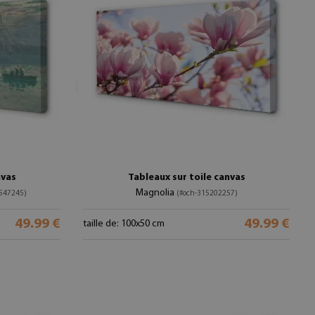
nvas
Tableaux sur toile canvas
Magnolia
-547245)
(#och-315202257)
49.99 €
49.99 €
taille de: 100x50 cm