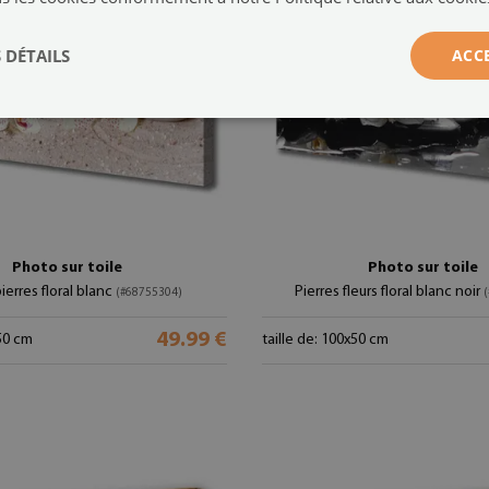
 DÉTAILS
ACC
Photo sur toile
Photo sur toile
ierres floral blanc
Pierres fleurs floral blanc noir
(#68755304)
49.99 €
x50 cm
taille de: 100x50 cm