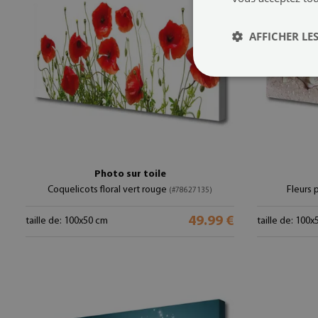
AFFICHER LES
Photo sur toile
Coquelicots floral vert rouge
Fleurs p
(#78627135)
49.99 €
taille de: 100x50 cm
taille de: 100