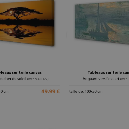
leaux sur toile canvas
Tableaux sur toile ca
oucher du soleil
Voguant vers l'est art
(#och-9396322)
(#och
49.99 €
x50 cm
taille de: 100x50 cm