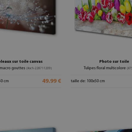
leaux sur toile canvas
Photo sur toile
t macro gouttes
Tulipes floral multicolore
(#och-228711209)
(#7
49.99 €
x50 cm
taille de: 100x50 cm