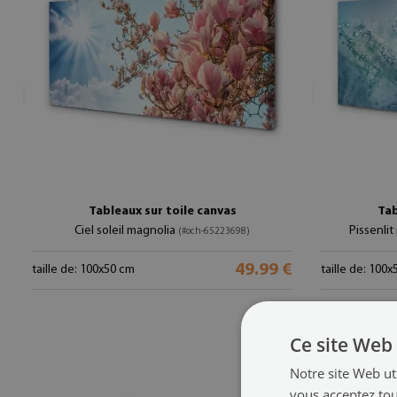
Tableaux sur toile canvas
Tab
Ciel soleil magnolia
Pissenli
(#och-65223698)
49.99 €
taille de: 100x50 cm
taille de: 100
Ce site Web 
Notre site Web uti
vous acceptez tou