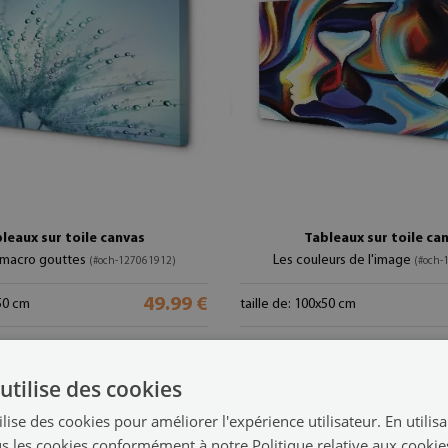
leaux sur toile canvas
Tableaux sur toile ca
t macro gouttes
Les couleurs de l'image
(#och-127061912)
(#och-
49.99 €
x50 cm
taille de: 100x50 cm
utilise des cookies
lise des cookies pour améliorer l'expérience utilisateur. En utilis
s les cookies conformément à notre Politique relative aux cookie