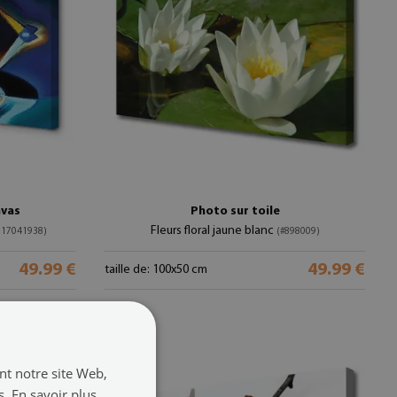
nvas
Photo sur toile
Fleurs floral jaune blanc
117041938)
(#898009)
49.99 €
49.99 €
taille de: 100x50 cm
ant notre site Web,
s.
En savoir plus