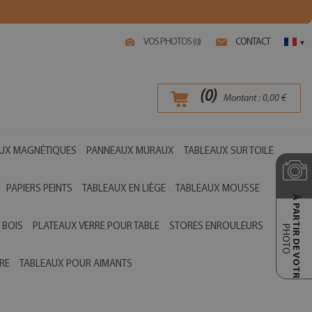
VOS PHOTOS (
)
CONTACT
0
▾
(
0
)
Montant :
0,00
€
UX MAGNÉTIQUES
PANNEAUX MURAUX
TABLEAUX SUR TOILE
PAPIERS PEINTS
TABLEAUX EN LIÈGE
TABLEAUX MOUSSE
Ā PARTIR DE VOTRE
 BOIS
PLATEAUX VERRE POUR TABLE
STORES ENROULEURS
PHOTO
RE
TABLEAUX POUR AIMANTS