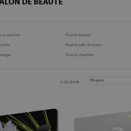
SALON DE BEAUTÉ
e à coucher
Pour le bureau
scents
Pour la salle de bains
 manger
Pour la chambre
Choisir
COLOUR