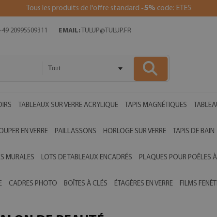
Tous les produits de l'offre standard
-5%
code: ETE5
49 20995509311
EMAIL:
TULUP@TULUP.FR
Tout
OIRS
TABLEAUX SUR VERRE ACRYLIQUE
TAPIS MAGNÉTIQUES
TABLEA
OUPER EN VERRE
PAILLASSONS
HORLOGE SUR VERRE
TAPIS DE BAIN
ES MURALES
LOTS DE TABLEAUX ENCADRÉS
PLAQUES POUR POÊLES À
E
CADRES PHOTO
BOÎTES À CLÉS
ÉTAGÈRES EN VERRE
FILMS FENÊT