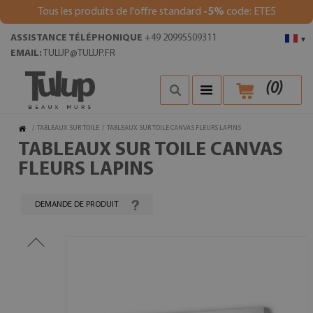
Tous les produits de l'offre standard
-5%
code: ETE5
ASSISTANCE TÉLÉPHONIQUE
+49 20995509311
▾
EMAIL:
TULUP@TULUP.FR
(
0
)
/
TABLEAUX SUR TOILE
/
TABLEAUX SUR TOILE CANVAS FLEURS LAPINS
TABLEAUX SUR TOILE CANVAS
FLEURS LAPINS
DEMANDE DE PRODUIT