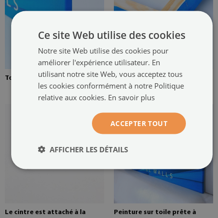
Ce site Web utilise des cookies
Notre site Web utilise des cookies pour
améliorer l'expérience utilisateur. En
utilisant notre site Web, vous acceptez tous
Toile tendue sur une civière
Brancard en pin pour une
les cookies conformément à notre Politique
peinture sur toile
relative aux cookies.
En savoir plus
ACCEPTER TOUT
AFFICHER LES DÉTAILS
Le cintre est attaché à la
Peinture sur toile prête à