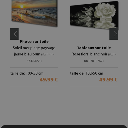
Photo sur toile
Soleil mer plage paysage
Tableaux sur toile
jaune bleu brun
Rose floral blanc noir
(#och-nn-
(#och-
67409658)
nn-17810762)
taille de: 100x50 cm
taille de: 100x50 cm
49.99 €
49.99 €