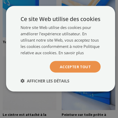
Ce site Web utilise des cookies
Notre site Web utilise des cookies pour
améliorer l'expérience utilisateur. En
utilisant notre site Web, vous acceptez tous
Toile tendue sur une civière
Brancard en pin pour une
les cookies conformément à notre Politique
peinture sur toile
relative aux cookies.
En savoir plus
ACCEPTER TOUT
AFFICHER LES DÉTAILS
Le cintre est attaché à la
Peinture sur toile prête à