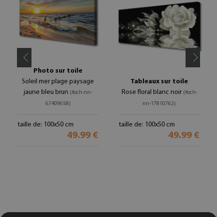
Photo sur toile
Soleil mer plage paysage
Tableaux sur toile
jaune bleu brun
Rose floral blanc noir
(#och-nn-
(#och-
67409658)
nn-17810762)
taille de: 100x50 cm
taille de: 100x50 cm
49.99 €
49.99 €