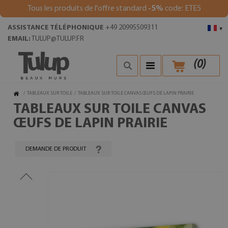
Tous les produits de l'offre standard
-5%
code: ETE5
ASSISTANCE TÉLÉPHONIQUE
+49 20995509311
▾
EMAIL:
TULUP@TULUP.FR
(
0
)
/
TABLEAUX SUR TOILE
/
TABLEAUX SUR TOILE CANVAS ŒUFS DE LAPIN PRAIRIE
TABLEAUX SUR TOILE CANVAS
ŒUFS DE LAPIN PRAIRIE
DEMANDE DE PRODUIT