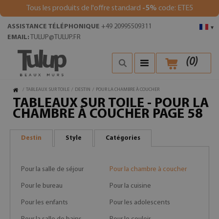
Tous les produits de l'offre standard
-5%
code: ETE5
ASSISTANCE TÉLÉPHONIQUE
+49 20995509311
▾
EMAIL:
TULUP@TULUP.FR
(
0
)
/
TABLEAUX SUR TOILE
/
DESTIN
/
POUR LA CHAMBRE À COUCHER
TABLEAUX SUR TOILE - POUR LA
CHAMBRE À COUCHER PAGE 58
Destin
Style
Catégories
Pour la salle de séjour
Pour la chambre à coucher
Pour le bureau
Pour la cuisine
Pour les enfants
Pour les adolescents