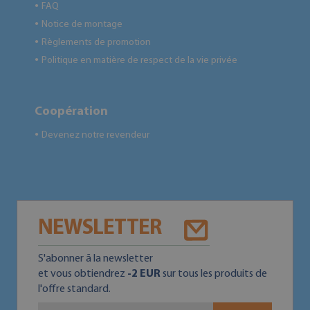
FAQ
●
Notice de montage
●
Règlements de promotion
●
Politique en matière de respect de la vie privée
●
Coopération
Devenez notre revendeur
●
NEWSLETTER
S'abonner ā la newsletter
et vous obtiendrez
-2 EUR
sur tous les produits de
l'offre standard.