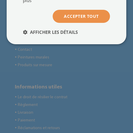
plus
ACCEPTER TOUT
Pour les clients
Qui sommes-nous
●
AFFICHER LES DÉTAILS
Avis clients
●
Blog
●
Contact
●
Peintures murales
●
Produits sur mesure
●
Informations utiles
Le droit de résilier le contrat
●
Règlement
●
Livraison
●
Paiement
●
Réclamations et retours
●